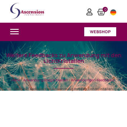
0
WEBSHOP
Weitere Feedbacks zu Anwendung mit den
LichtKristallen
Home
/
Anwendungsmöglichkeiten
/
Anwendungen-Feedbacks
/
Weitere Feedbacks zu Anwendung mit den LichtKristallen