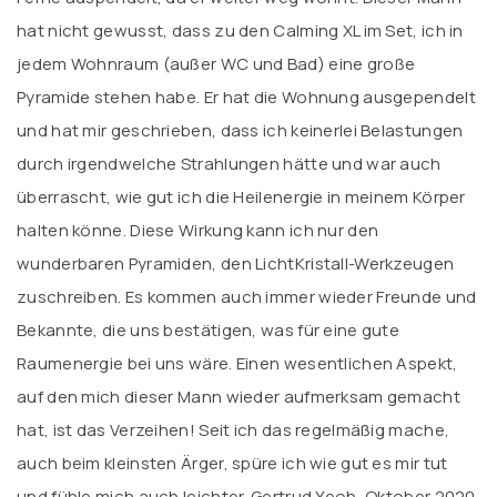
hat nicht gewusst, dass zu den Calming XL im Set, ich in
jedem Wohnraum (außer WC und Bad) eine große
Pyramide stehen habe. Er hat die Wohnung ausgependelt
und hat mir geschrieben, dass ich keinerlei Belastungen
durch irgendwelche Strahlungen hätte und war auch
überrascht, wie gut ich die Heilenergie in meinem Körper
halten könne. Diese Wirkung kann ich nur den
wunderbaren Pyramiden, den LichtKristall-Werkzeugen
zuschreiben. Es kommen auch immer wieder Freunde und
Bekannte, die uns bestätigen, was für eine gute
Raumenergie bei uns wäre. Einen wesentlichen Aspekt,
auf den mich dieser Mann wieder aufmerksam gemacht
hat, ist das Verzeihen! Seit ich das regelmäßig mache,
auch beim kleinsten Ärger, spüre ich wie gut es mir tut
und fühle mich auch leichter. Gertrud Yeoh, Oktober 2020