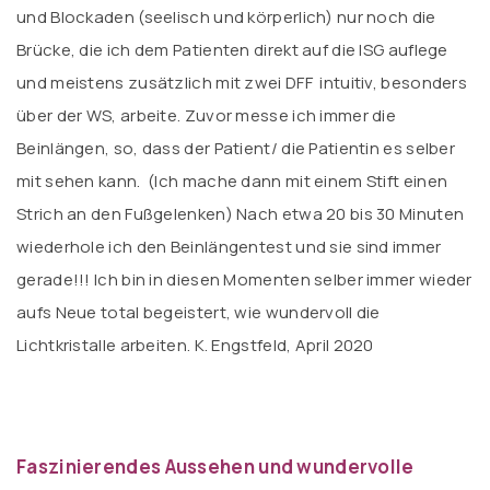
und Blockaden (seelisch und körperlich) nur noch die
Brücke, die ich dem Patienten direkt auf die ISG auflege
und meistens zusätzlich mit zwei DFF intuitiv, besonders
über der WS, arbeite. Zuvor messe ich immer die
Beinlängen, so, dass der Patient/ die Patientin es selber
mit sehen kann. (Ich mache dann mit einem Stift einen
Strich an den Fußgelenken) Nach etwa 20 bis 30 Minuten
wiederhole ich den Beinlängentest und sie sind immer
gerade!!! Ich bin in diesen Momenten selber immer wieder
aufs Neue total begeistert, wie wundervoll die
Lichtkristalle arbeiten. K. Engstfeld, April 2020
Faszinierendes Aussehen und wundervolle