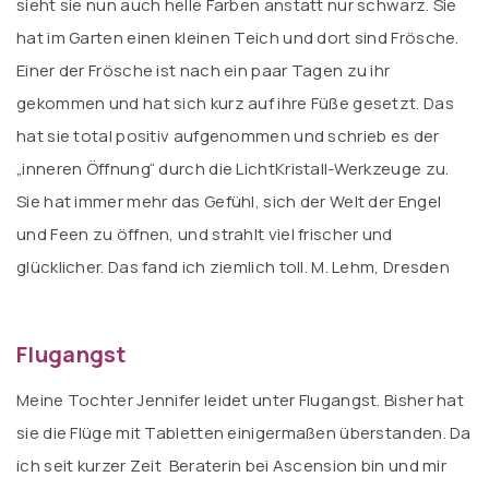
sieht sie nun auch helle Farben anstatt nur schwarz. Sie
hat im Garten einen kleinen Teich und dort sind Frösche.
Einer der Frösche ist nach ein paar Tagen zu ihr
gekommen und hat sich kurz auf ihre Füße gesetzt. Das
hat sie total positiv aufgenommen und schrieb es der
„inneren Öffnung“ durch die LichtKristall-Werkzeuge zu.
Sie hat immer mehr das Gefühl, sich der Welt der Engel
und Feen zu öffnen, und strahlt viel frischer und
glücklicher. Das fand ich ziemlich toll. M. Lehm, Dresden
Flugangst
Meine Tochter Jennifer leidet unter Flugangst. Bisher hat
sie die Flüge mit Tabletten einigermaßen überstanden. Da
ich seit kurzer Zeit Beraterin bei Ascension bin und mir