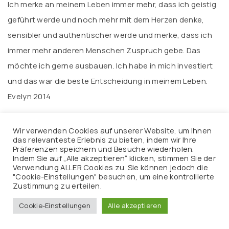
Ich merke an meinem Leben immer mehr, dass ich geistig
geführt werde und noch mehr mit dem Herzen denke,
sensibler und authentischer werde und merke, dass ich
immer mehr anderen Menschen Zuspruch gebe. Das
möchte ich gerne ausbauen. Ich habe in mich investiert
und das war die beste Entscheidung in meinem Leben.
Evelyn 2014
Wir verwenden Cookies auf unserer Website, um Ihnen
Opferrolle – Selbstwertgefühl und die
das relevanteste Erlebnis zu bieten, indem wir Ihre
Präferenzen speichern und Besuche wiederholen.
LichtKristall-Werkzeuge
Indem Sie auf „Alle akzeptieren“ klicken, stimmen Sie der
Verwendung ALLER Cookies zu. Sie können jedoch die
Unsere Kinder sind in der Pubertät und wir haben eine für
"Cookie-Einstellungen" besuchen, um eine kontrollierte
Zustimmung zu erteilen.
uns extrem schwierige Zeit. Ohne meine LichtKristall-
Werkzeuge (Guardian, Hope, Pyramiden,
Cookie-Einstellungen
Alle akzeptieren
Dreifaltigkeitsflamme) könnte ich diese Phase nicht so