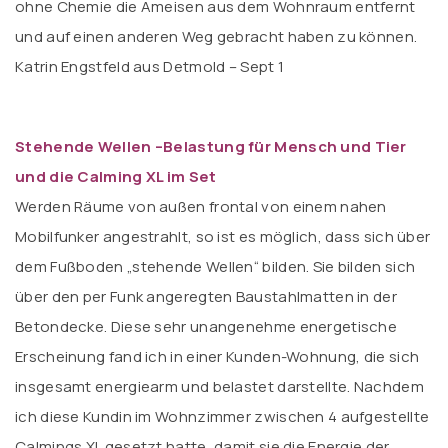
ohne Chemie die Ameisen aus dem Wohnraum entfernt
und auf einen anderen Weg gebracht haben zu können.
Katrin Engstfeld aus Detmold – Sept 1
Stehende Wellen –Belastung für Mensch und Tier
und die Calming XL im Set
Werden Räume von außen frontal von einem nahen
Mobilfunker angestrahlt, so ist es möglich, dass sich über
dem Fußboden „stehende Wellen“ bilden. Sie bilden sich
über den per Funk angeregten Baustahlmatten in der
Betondecke. Diese sehr unangenehme energetische
Erscheinung fand ich in einer Kunden-Wohnung, die sich
insgesamt energiearm und belastet darstellte. Nachdem
ich diese Kundin im Wohnzimmer zwischen 4 aufgestellte
Calmings XL gesetzt hatte, damit sie die Energie der