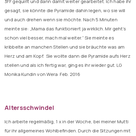
3FF gequirlt und dann damit weiter gearbeitet. Ich habe ihr
gesagt, sie könnte die Pyramide dahin legen, wo sie will
und auch drehen wenn sie möchte. Nach 5 Minuten
meinte sie: „Mama das funktioniert ja wirklich. Mir geht’s
schon viel besser, mach mal weiter.“ Sie meinte es
kribbelte an manchen Stellen und sie bräuchte was am
Herz und am Kopf. Sie wollte dann die Pyramide aufs Herz
stellen und als ich fertig war, ging es ihr wieder gut. LG
Monika Kundin von Wera Feb. 2016
Altersschwindel
Ich arbeite regelmäßig, 1 x in der Woche, bei meiner Mutti
für ihr allgemeines Wohlbefinden. Durch die Sitzungen mit