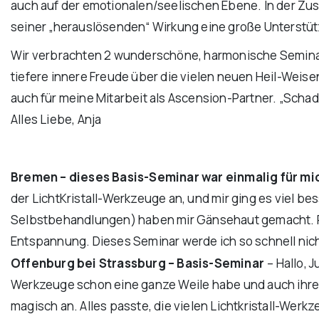
auch auf der emotionalen/seelischen Ebene. In der Zusa
seiner „herauslösenden“ Wirkung eine große Unterstütz
Wir verbrachten 2 wunderschöne, harmonische Seminarta
tiefere innere Freude über die vielen neuen Heil-Weise
auch für meine Mitarbeit als Ascension-Partner. „Schad
Alles Liebe, Anja
Bremen – dieses Basis-Seminar
war einmalig für mi
der LichtKristall-Werkzeuge an, und mir ging es viel be
Selbstbehandlungen) haben mir Gänsehaut gemacht. Posi
Entspannung. Dieses Seminar werde ich so schnell nich
Offenburg bei Strassburg – Basis-Seminar
– Hallo, 
Werkzeuge schon eine ganze Weile habe und auch ihre p
magisch an. Alles passte, die vielen Lichtkristall-Werk