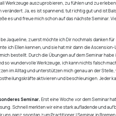
tall Werkzeuge auszuprobieren, zu fühlen und zu erleben. 
erändert. Ja, es ist spannend, tut richtig gut und ist Bals
enieße es und freue mich schon auf das nächste Seminar. Vi
iebe Jaqueline, zuerst möchte ich Dir nochmals danken für 
 ich Ellen kennen, und sie hat mir dann die Ascension-L
mich bestellt. Durch die Übungen auf dem Seminar habe ic
nd so wundervolle Werkzeuge, ich kann nichts falsch mach
zen im Alltag und unterstützen mich genau an der Stelle
stheilungskräfte aktivieren und beschleunigen. Jeder ka
esonderes Seminar.
Erst eine Woche vor dem Seminar hatt
assung. Schnell merkten wir eine stark aufladende und a
 uns ganz spontan zum Practitioner I Seminar in Bremen a