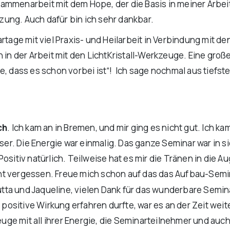
mmenarbeit mit dem Hope, der die Basis in meiner Arbeit 
ung. Auch dafür bin ich sehr dankbar.
ge mit viel Praxis- und Heilarbeit in Verbindung mit den
n in der Arbeit mit den LichtKristall-Werkzeuge. Eine gr
e, dass es schon vorbei ist“! Ich sage nochmal aus tiefs
ch
. Ich kam an in Bremen, und mir ging es nicht gut. Ich 
sser. Die Energie war einmalig. Das ganze Seminar war in
tiv natürlich. Teilweise hat es mir die Tränen in die Au
t vergessen. Freue mich schon auf das das Aufbau-Seminar
Jutta und Jaqueline, vielen Dank für das wunderbare Semina
ositive Wirkung erfahren durfte, war es an der Zeit wei
zeuge mit all ihrer Energie, die Seminarteilnehmer und au