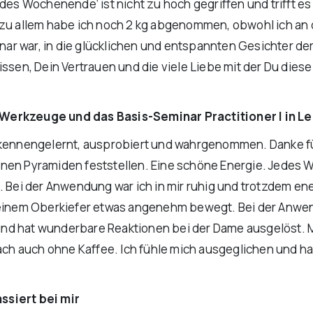
es Wochenende‘ ist nicht zu hoch gegriffen und trifft es i
d zu allem habe ich noch 2 kg abgenommen, obwohl ich 
nar war, in die glücklichen und entspannten Gesichter 
issen, Dein Vertrauen und die viele Liebe mit der Du die
-Werkzeuge und das Basis-Seminar Practitioner I in Le
nnengelernt, ausprobiert und wahrgenommen. Danke für 
nen Pyramiden feststellen. Eine schöne Energie. Jedes 
. Bei der Anwendung war ich in mir ruhig und trotzdem ene
 meinem Oberkiefer etwas angenehm bewegt. Bei der Anwe
st und hat wunderbare Reaktionen bei der Dame ausgelöst
h auch ohne Kaffee. Ich fühle mich ausgeglichen und ha
ssiert bei mir