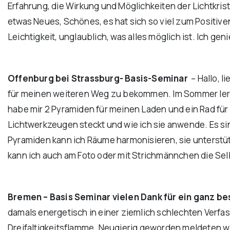
Erfahrung, die Wirkung und Möglichkeiten der Lichtkris
etwas Neues, Schönes, es hat sich so viel zum Positiven v
Leichtigkeit, unglaublich, was alles möglich ist. Ich g
Offenburg bei Strassburg-
Basis-Seminar
– Hallo, l
für meinen weiteren Weg zu bekommen. Im Sommer lernte
habe mir 2 Pyramiden für meinen Laden und ein Rad für 
Lichtwerkzeugen steckt und wie ich sie anwende. Es si
Pyramiden kann ich Räume harmonisieren, sie unterstüt
kann ich auch am Foto oder mit Strichmännchen die Selb
Bremen – Basis Seminar vielen Dank für ein ganz b
damals energetisch in einer ziemlich schlechten Verf
Dreifaltigkeitsflamme. Neugierig geworden meldeten wir