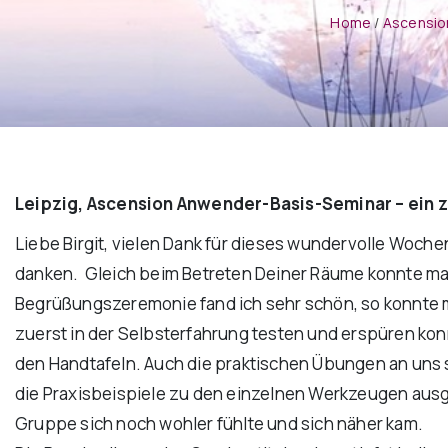
Home
/
Ascensio
Leipzig, Ascension Anwender-Basis-Seminar – ein 
Liebe Birgit, vielen Dank für dieses wundervolle Woch
danken. Gleich beim Betreten Deiner Räume konnte man
Begrüßungszeremonie fand ich sehr schön, so konnte ma
zuerst in der Selbsterfahrung testen und erspüren konn
den Handtafeln. Auch die praktischen Übungen an uns s
die Praxisbeispiele zu den einzelnen Werkzeugen ausge
Gruppe sich noch wohler fühlte und sich näher kam.