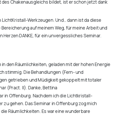
des Chakenausgleichs bildet, ist er schon jetzt dank
 LichtKristall-Werkzeugen. Und… dann ist da diese
oße Bereicherung auf meinem Weg, für meine Arbeit und
ten Herzen DANKE, für ein unvergessliches Seminar.
kam in den Räumlichkeiten, geladen mit der hohen Energie
 sich stimmig. Die Behandlungen (Fern- und
gen getrieben und Müdigkeit gekoppelt mit totaler
 (Pract. II). Danke, Bettina
r in Offenburg. Nachdem ich die Lichtkristall-
ter zu gehen. Das Seminar in Offenburg zog mich
ch die Räumlichkeiten. Es war eine wunderbare