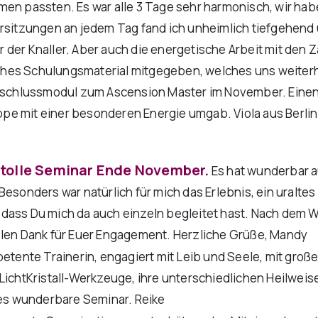
en passten. Es war alle 3 Tage sehr harmonisch, wir habe
ersitzungen an jedem Tag fand ich unheimlich tiefgehend 
 der Knaller. Aber auch die energetische Arbeit mit den 
es Schulungsmaterial mitgegeben, welches uns weiterhin h
Abschlussmodul zum Ascension Master im November. Einen b
pe mit einer besonderen Energie umgab. Viola aus Berlin
s tolle Seminar Ende November.
Es hat wunderbar a
 Besonders war natürlich für mich das Erlebnis, ein ural
 dass Du mich da auch einzeln begleitet hast. Nach dem 
ielen Dank für Euer Engagement. Herzliche Grüße, Mandy
etente Trainerin, engagiert mit Leib und Seele, mit gro
LichtKristall-Werkzeuge, ihre unterschiedlichen Heilweis
eses wunderbare Seminar. Reike