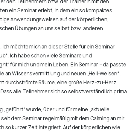
er den Teilnehmern bzw. der Trainerin mit den
en ein Seminar erlebt, in dem ein so kompaktes
fältige Anwendungsweisen auf der körperlichen,
ktischen Übungen an uns selbst bzw. anderen
Ich möchte mich an dieser Stelle für ein Seminar
aub“. Ich habe schon viele Seminare und
ight“ für mich und mein Leben. Ein Seminar – da passte
Fülle an Wissensvermittlung und neuen „Heil-Weisen“.
 Licht durchströmte Räume, eine große Herz-zu-Herz
Dass alle Teilnehmer sich so selbstverständlich prima
ng „geführt“ wurde, über und für meine „aktuelle
e seit dem Seminar regelmäßig mit dem Calming an mir
 so kurzer Zeit integriert. Auf der körperlichen wie