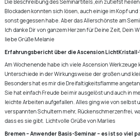
Die Beschreibung des Seminartitels ‚ein zutiefst heilend
Blockaden konnten sich lösen, auch einige im Kopf un
sonst gegessen habe. Aber das Allerschönste am Semi
Ich danke Dir von ganzem Herzen für Deine Zeit, Dein W
liebe Grüße Melanie
Erfahrungsbericht über die Ascension LichtKristall
Am Wochenende habe ich viele Ascension Werkzeuge ke
Unterschiede in der Wirkungsweise der großen und klei
Besonders hat es mir die Dreifaltigkeitsflamme angetan
Sie hat einfach Freude bei mir ausgelöst und auch in
leichte Arbeiten aufgefallen. Alles ging wie von selb
verspannten Schultern mehr, Rückenschmerzenfrei, wac
dass es sie gibt. Lichtvolle Grüße von Marlies
Bremen – Anwender Basis-Seminar – es ist so viel pa