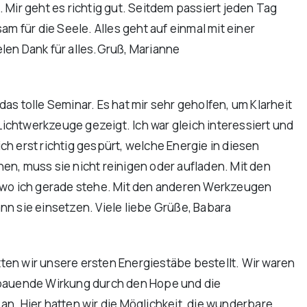
Mir geht es richtig gut. Seitdem passiert jeden Tag
am für die Seele. Alles geht auf einmal mit einer
elen Dank für alles.Gruß, Marianne
das tolle Seminar. Es hat mir sehr geholfen, um Klarheit
ichtwerkzeuge gezeigt. Ich war gleich interessiert und
h erst richtig gespürt, welche Energie in diesen
en, muss sie nicht reinigen oder aufladen. Mit den
, wo ich gerade stehe. Mit den anderen Werkzeugen
nn sie einsetzen. Viele liebe Grüße, Babara
en wir unsere ersten Energiestäbe bestellt. Wir waren
ufbauende Wirkung durch den Hope und die
n. Hier hatten wir die Möglichkeit, die wunderbare,