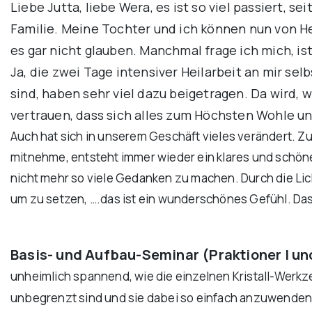
Liebe Jutta, liebe Wera, es ist so viel passiert
Familie. Meine Tochter und ich können nun von H
es gar nicht glauben. Manchmal frage ich mich, ist
Ja, die zwei Tage intensiver Heilarbeit an mir se
sind, haben sehr viel dazu beigetragen. Da wird, 
vertrauen, dass sich alles zum Höchsten Wohle u
Auch hat sich in unserem Geschäft vieles verändert. Zu
mitnehme, entsteht immer wieder ein klares und schöne
nicht mehr so viele Gedanken zu machen. Durch die Lich
um zu setzen, ….das ist ein wunderschönes Gefühl. D
Basis- und Aufbau-Seminar (Praktioner I und 
unheimlich spannend, wie die einzelnen Kristall-Werkz
unbegrenzt sind und sie dabei so einfach anzuwenden