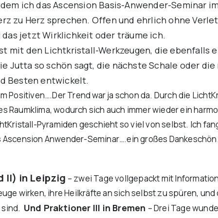
, seitdem ich das Ascension Basis-Anwender-Seminar 
erz zu Herz sprechen. Offen und ehrlich ohne Verle
 das jetzt Wirklichkeit oder träume ich.
lbst mit den Lichtkristall-Werkzeugen, die ebenfall
wie Jutta so schön sagt, die nächste Schale oder di
nd Besten entwickelt.
m Positiven….Der Trend war ja schon da. Durch die LichtKr
s Raumklima, wodurch sich auch immer wieder ein harmon
tKristall-Pyramiden geschieht so viel von selbst. Ich fa
as Ascension Anwender-Seminar….ein großes Dankeschön…
II) in Leipzig
– zwei Tage vollgepackt mit Information
euge wirken, ihre Heilkräfte an sich selbst zu spüren, u
Und Praktioner III in Bremen
 sind.
– Drei Tage wunder