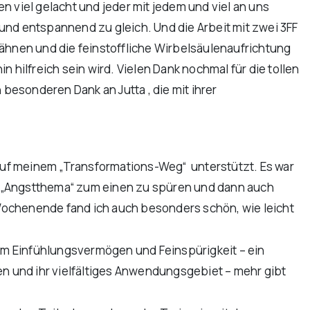
n viel gelacht und jeder mit jedem und viel an uns
und entspannend zu gleich. Und die Arbeit mit zwei 3FF
Zähnen und die feinstoffliche Wirbelsäulenaufrichtung
ilfreich sein wird. Vielen Dank nochmal für die tollen
esonderen Dank an Jutta , die mit ihrer
uf meinem „Transformations-Weg“ unterstützt. Es war
tes „Angstthema“ zum einen zu spüren und dann auch
Wochenende fand ich auch besonders schön, wie leicht
ßem Einfühlungsvermögen und Feinspürigkeit – ein
en und ihr vielfältiges Anwendungsgebiet – mehr gibt