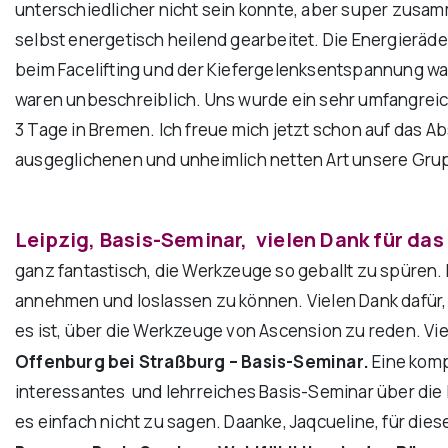
unterschiedlicher nicht sein konnte, aber super zusamm
selbst energetisch heilend gearbeitet. Die Energieräd
beim Facelifting und der Kiefergelenksentspannung war
waren unbeschreiblich. Uns wurde ein sehr umfangreich
3 Tage in Bremen. Ich freue mich jetzt schon auf das 
ausgeglichenen und unheimlich netten Art unsere Grup
Leipzig, Basis-Seminar, vielen Dank für da
ganz fantastisch, die Werkzeuge so geballt zu spüren.
annehmen und loslassen zu können. Vielen Dank dafür,
es ist, über die Werkzeuge von Ascension zu reden. V
Offenburg bei Straßburg – Basis-Seminar.
Eine komp
interessantes und lehrreiches Basis-Seminar über die 
es einfach nicht zu sagen. Daanke, Jaqcueline, für di