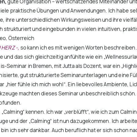
en,
gute Organisation – wertschätzendes Miteinander unt
viele praktische Übungen und Anwendungen. Ich habe selt
uge, ihre unterschiedlichen Wirkungsweisen und ihre viel
 strukturiert und eingebunden in vielen intuitiven, pra
Leo, Österreich
 HERZ -,
so kann ich es mit wenigen Worten beschreiben… 
 und das sich gleichzeitig anfühlte wie ein „Wellnessurl
s-Seminar in Bremen, mit Jutta als Dozent, war ein „Highl
ganisierte, gut strukturierte Seminarunterlagen und eine 
war „hier fühle ich mich wohl“. Ein liebevolles Ambiente,
werkzeuge machten dieses Seminar unbeschreiblich schön. 
mpfunden.
n „Calming“ kennen. Ich war „verblüfft“, wie ich zum Calmi
zeuge und der „Calming“ ist nun dazugekommen. Ich arbeit
in ich sehr dankbar. Auch beruflich hat er sich schon nach