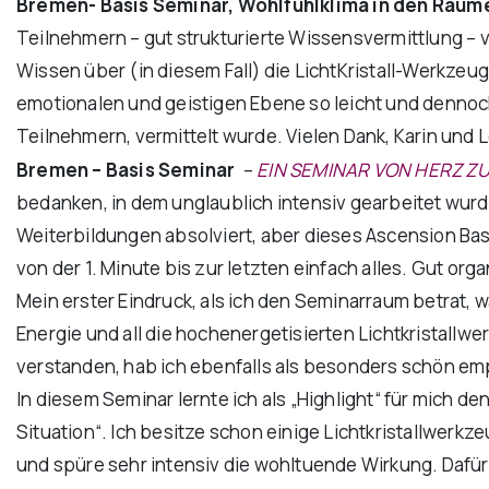
Bremen- Basis Seminar, Wohlfühlklima in den Räum
Teilnehmern – gut strukturierte Wissensvermittlung – 
Wissen über (in diesem Fall) die LichtKristall-Werkze
emotionalen und geistigen Ebene so leicht und dennoch
Teilnehmern, vermittelt wurde. Vielen Dank, Karin und 
Bremen – Basis Seminar
–
EIN SEMINAR VON HERZ ZU
bedanken, in dem unglaublich intensiv gearbeitet wurde
Weiterbildungen absolviert, aber dieses Ascension Basi
von der 1. Minute bis zur letzten einfach alles. Gut or
Mein erster Eindruck, als ich den Seminarraum betrat, 
Energie und all die hochenergetisierten Lichtkristall
verstanden, hab ich ebenfalls als besonders schön e
In diesem Seminar lernte ich als „Highlight“ für mich de
Situation“. Ich besitze schon einige Lichtkristallwerk
und spüre sehr intensiv die wohltuende Wirkung. Dafür b