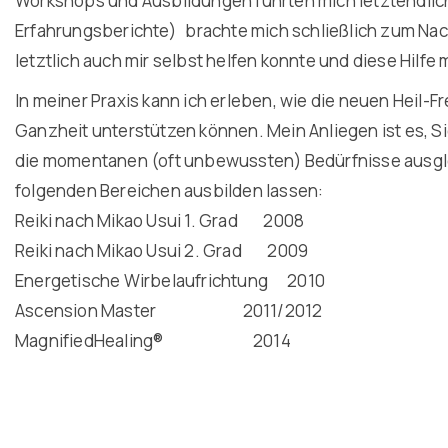
Workshops und Ausbildungen führten mich letztendlich 
Erfahrungsberichte) brachte mich schließlich zum Nac
letztlich auch mir selbst helfen konnte und diese Hilf
In meiner Praxis kann ich erleben, wie die neuen Heil-
Ganzheit unterstützen können. Mein Anliegen ist es, S
die momentanen (oft unbewussten) Bedürfnisse ausglei
folgenden Bereichen ausbilden lassen:
Reiki nach Mikao Usui 1. Grad 2008
Reiki nach Mikao Usui 2. Grad 2009
Energetische Wirbelaufrichtung 2010
Ascension Master 2011/2012
MagnifiedHealing® 2014