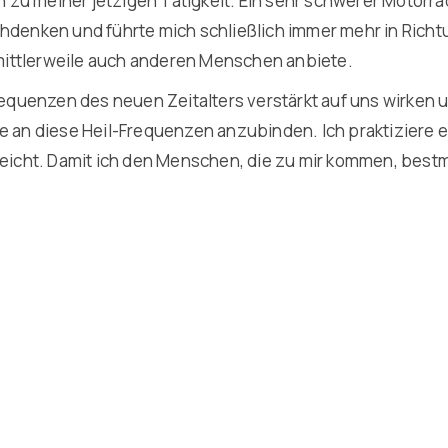
zu meiner jetzigen Tätigkeit. Ein sehr schwerer Motorra
hdenken und führte mich schließlich immer mehr in Richt
e mittlerweile auch anderen Menschen anbiete.
Frequenzen des neuen Zeitalters verstärkt auf uns wirken
ie an diese Heil-Frequenzen anzubinden. Ich praktiziere
cht. Damit ich den Menschen, die zu mir kommen, bestmö