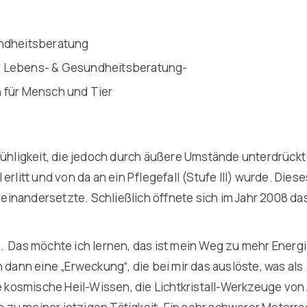
undheitsberatung
r Lebens- & Gesundheitsberatung-
 für Mensch und Tier
fühligkeit, die jedoch durch äußere Umstände unterdrück
rlitt und von da an ein Pflegefall (Stufe III) wurde. Diese
nandersetzte. Schließlich öffnete sich im Jahr 2008 das 
n. Das möchte ich lernen, das ist mein Weg zu mehr Ener
h dann eine „Erweckung“, die bei mir das auslöste, was a
te kosmische Heil-Wissen, die Lichtkristall-Werkzeuge von