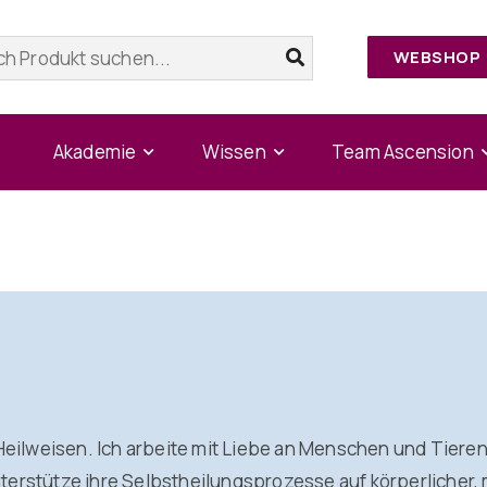
WEBSHOP
Home
/
Beate Regler
Akademie
Wissen
Team Ascension
eilweisen. Ich arbeite mit Liebe an Menschen und Tieren,
erstütze ihre Selbstheilungsprozesse auf körperlicher, 