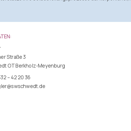
TEN:
r
er Straße 3
edt OT Berkholz-Meyenburg
32 – 42 20 36
gler@swschwedt.de