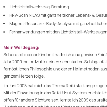
Lichtkristallwerkzeug-Beratung
HRV-Scan NILAS mit ganzheitlicher Lebens- & Ges
Magnet-Resonanz-Body-Analyse mit ganzheitliche
Fernanwendungen mit den Lichtkristall-Werkzeugen
Mein Werdegang:
Schon seit meiner Kindheit hatte ich eine gewisse Fein
Jahr 2000 meine Mutter einen sehr starken Schlaganfall e
fernöstlichen Philosophie und deren Heilmethoden ausei
ganzem Herzen folge.
Im Juni 2008 hat mich das Thema Reiki stark angezoge
Mit der Einweihung in das Reiki-Usui-System erlebte ic
offen für andere Sichtweisen, lernte ich 2009 das ural