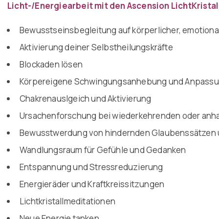
Licht-/Energiearbeit mit den Ascension LichtKrist
Bewusstseinsbegleitung auf körperlicher, emotiona
Aktivierung deiner Selbstheilungskräfte
Blockaden lösen
Körpereigene Schwingungsanhebung und Anpassung 
Chakrenauslgeich und Aktivierung
Ursachenforschung bei wiederkehrenden oder anha
Bewusstwerdung von hindernden Glaubenssätzen
Wandlungsraum für Gefühle und Gedanken
Entspannung und Stressreduzierung
Energieräder und Kraftkreissitzungen
Lichtkristallmeditationen
Neue Energie tanken