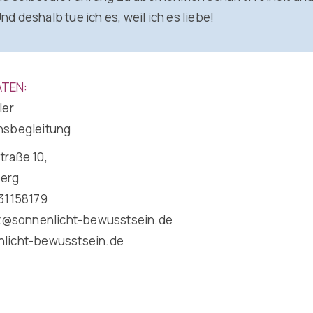
d deshalb tue ich es, weil ich es liebe!
TEN:
ler
nsbegleitung
raße 10,
erg
31158179
kt@sonnenlicht-bewusstsein.de
licht-bewusstsein.de