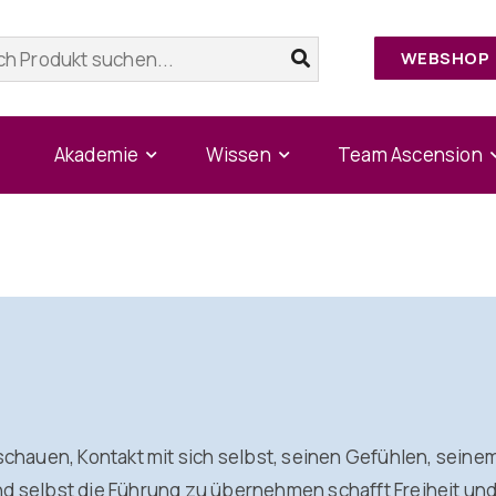
WEBSHOP
Home
/
Mirko Schädler
Akademie
Wissen
Team Ascension
 schauen, Kontakt mit sich selbst, seinen Gefühlen, sei
d selbst die Führung zu übernehmen schafft Freiheit und