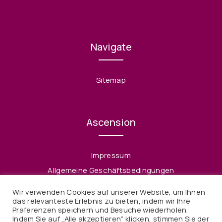
Navigate
Sitemap
Ascension
Impressum
Allgemeine Geschäftsbedingungen
Datenschutzerklärung
Wir verwenden Cookies auf unserer Website, um Ihnen
Widerruf
das relevanteste Erlebnis zu bieten, indem wir Ihre
Präferenzen speichern und Besuche wiederholen.
Indem Sie auf „Alle akzeptieren“ klicken, stimmen Sie der