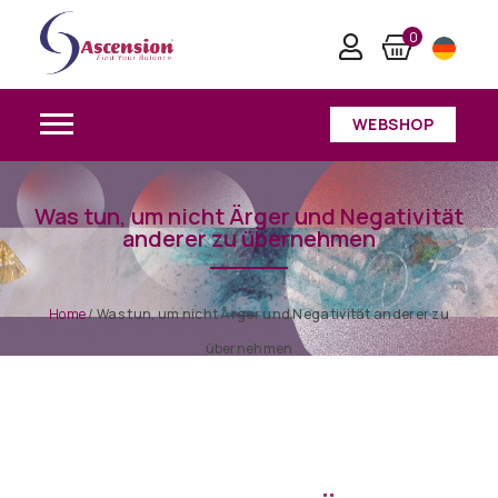
0
WEBSHOP
Was tun, um nicht Ärger und Negativität
anderer zu übernehmen
Home
/
Was tun, um nicht Ärger und Negativität anderer zu
übernehmen