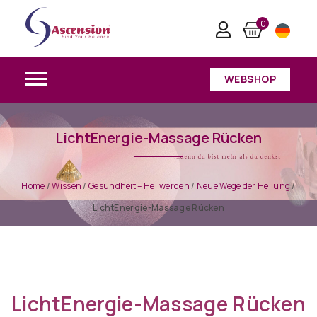
0
WEBSHOP
LichtEnergie-Massage Rücken
Home
/
Wissen
/
Gesundheit – Heilwerden
/
Neue Wege der Heilung
/
LichtEnergie-Massage Rücken
LichtEnergie-Massage Rücken