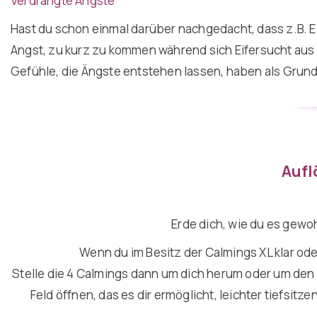
Verdrängte Ängste
Hast du schon einmal darüber nachgedacht, dass z.B. Ei
Angst, zu kurz zu kommen während sich Eifersucht aus
Gefühle, die Ängste entstehen lassen, haben als Grun
Aufl
Erde dich, wie du es gewo
Wenn du im Besitz der Calmings XL klar ode
Stelle die 4 Calmings dann um dich herum oder um den St
Feld öffnen, das es dir ermöglicht, leichter tiefsitz