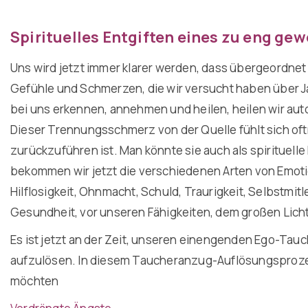
Spirituelles Entgiften eines zu eng g
Uns wird jetzt immer klarer werden, dass übergeordnet 
Gefühle und Schmerzen, die wir versucht haben über J
bei uns erkennen, annehmen und heilen, heilen wir auto
Dieser Trennungsschmerz von der Quelle fühlt sich oftm
zurückzuführen ist. Man könnte sie auch als spirituell
bekommen wir jetzt die verschiedenen Arten von Emotio
Hilflosigkeit, Ohnmacht, Schuld, Traurigkeit, Selbstmitl
Gesundheit, vor unseren Fähigkeiten, dem großen Licht,
Es ist jetzt an der Zeit, unseren einengenden Ego-T
aufzulösen. In diesem Taucheranzug-Auflösungsprozess
möchten