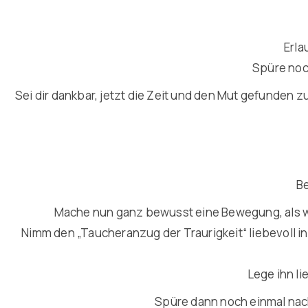
Erla
Spüre noc
Sei dir dankbar, jetzt die Zeit und den Mut gefunden
Be
Mache nun ganz bewusst eine Bewegung, als wü
Nimm den „Taucheranzug der Traurigkeit“ liebevoll in 
Lege ihn li
Spüre dann noch einmal nach