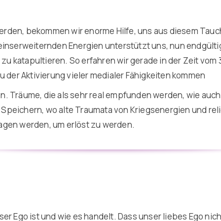
 werden, bekommen wir enorme Hilfe, uns aus diesem Tauch
nserweiternden Energien unterstützt uns, nun endgült
 zu katapultieren. So erfahren wir gerade in der Zeit vom
u der Aktivierung vieler medialer Fähigkeiten kommen
. Träume, die als sehr real empfunden werden, wie auch 
en Speichern, wo alte Traumata von Kriegsenergien und re
agen werden, um erlöst zu werden.
er Ego ist und wie es handelt. Dass unser liebes Ego nic