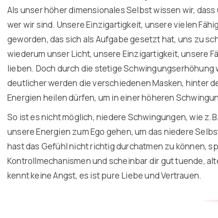
Als unser höher dimensionales Selbst wissen wir, dass 
wer wir sind. Unsere Einzigartigkeit, unsere vielen Fähig
geworden, das sich als Aufgabe gesetzt hat, uns zu schü
wiederum unser Licht, unsere Einzigartigkeit, unsere Fä
lieben. Doch durch die stetige Schwingungserhöhung we
deutlicher werden die verschiedenen Masken, hinter de
Energien heilen dürfen, um in einer höheren Schwingu
So ist es nicht möglich, niedere Schwingungen, wie z
unsere Energien zum Ego gehen, um das niedere Selbst z
hast das Gefühl nicht richtig durchatmen zu können, s
Kontrollmechanismen und scheinbar dir gut tuende, al
kennt keine Angst, es ist pure Liebe und Vertrauen.