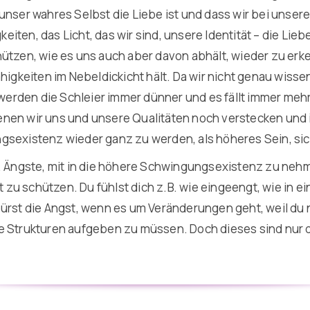
unser wahres Selbst die Liebe ist und dass wir bei unsere
keiten, das Licht, das wir sind, unsere Identität – die Lie
tzen, wie es uns auch aber davon abhält, wieder zu erken
higkeiten im Nebeldickicht hält. Da wir nicht genau wissen
rden die Schleier immer dünner und es fällt immer mehr L
nen wir uns und unsere Qualitäten noch verstecken und i
ngsexistenz wieder ganz zu werden, als höheres Sein, si
.B. Ängste, mit in die höhere Schwingungsexistenz zu ne
u schützen. Du fühlst dich z.B. wie eingeengt, wie in ein
pürst die Angst, wenn es um Veränderungen geht, weil du 
te Strukturen aufgeben zu müssen. Doch dieses sind nur 