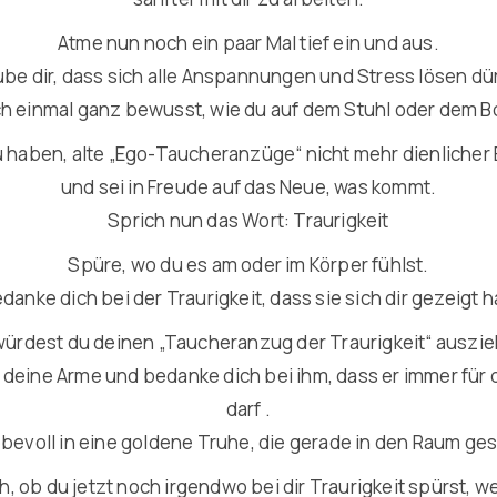
Atme nun noch ein paar Mal tief ein und aus.
ube dir, dass sich alle Anspannungen und Stress lösen dü
h einmal ganz bewusst, wie du auf dem Stuhl oder dem Bo
 zu haben, alte „Ego-Taucheranzüge“ nicht mehr dienlic
und sei in Freude auf das Neue, was kommt.
Sprich nun das Wort: Traurigkeit
Spüre, wo du es am oder im Körper fühlst.
danke dich bei der Traurigkeit, dass sie sich dir gezeigt h
rdest du deinen „Taucheranzug der Traurigkeit“ ausziehe
deine Arme und bedanke dich bei ihm, dass er immer für d
darf .
ebevoll in eine goldene Truhe, die gerade in den Raum ge
, ob du jetzt noch irgendwo bei dir Traurigkeit spürst, w