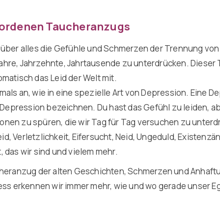
ewordenen Taucheranzugs
über alles die Gefühle und Schmerzen der Trennung von der
ahre, Jahrzehnte, Jahrtausende zu unterdrücken. Dieser 
matisch das Leid der Welt mit.
als an, wie in eine spezielle Art von Depression. Eine De
e Depression bezeichnen. Du hast das Gefühl zu leiden, a
nen zu spüren, die wir Tag für Tag versuchen zu unterdr
eid, Verletzlichkeit, Eifersucht, Neid, Ungeduld, Existenz
 das wir sind und vielem mehr.
aucheranzug der alten Geschichten, Schmerzen und Anha
 erkennen wir immer mehr, wie und wo gerade unser Ego 