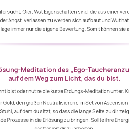
fersucht, Gier, Wut Eigenschaften sind, die aus einer ve
 der Angst, verlassen zu werden sich aufbaut und
Wut
hat
dlage immer nur die eigene
Bewertung
. Somit können sie 
ösung-Meditation des „Ego-Taucheranz
auf dem Weg zum Licht, das du bist.
hnt bist oder nutze die kurze Erdungs-Meditation unter:
K
r Gold, den großen Neutralisierern, im Set von Ascension 
uhl, auf dem du sitzt, so dass die lange Seite zu dir zei
ende Prozesse in die Erlösung zu bringen. Sollte ihre Energ
sanfter mit dir zu arbeiten.