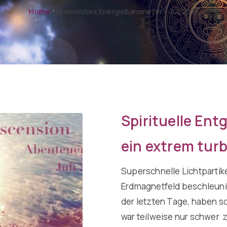
Home
/
Kosmisches Energiebarometer – Juli 2021
Spirituelle Entg
ein extrem turb
Superschnelle Lichtparti
Erdmagnetfeld beschleuni
der letzten Tage, haben so
war teilweise nur schwer 