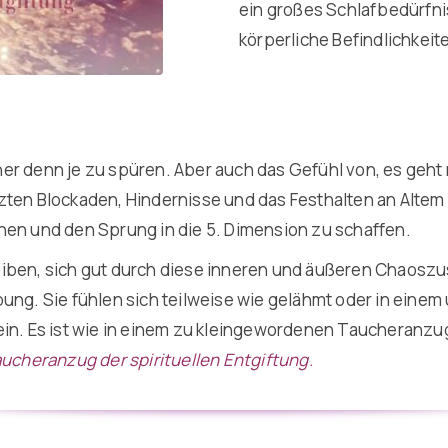
ein großes Schlafbedürfni
körperliche Befindlichkeit
icher denn je zu spüren. Aber auch das Gefühl von, es geh
zten Blockaden, Hindernisse und das Festhalten an Alte
hen und den Sprung in die 5. Dimension zu schaffen.
bleiben, sich gut durch diese inneren und äußeren Chaoszu
ung. Sie fühlen sich teilweise wie gelähmt oder in einem 
sein. Es ist wie in einem zu kleingewordenen Taucheran
ucheranzug der spirituellen Entgiftung.