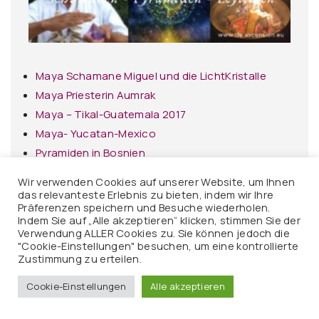
Maya Schamane Miguel und die LichtKristalle
Maya Priesterin Aumrak
Maya – Tikal-Guatemala 2017
Maya- Yucatan-Mexico
Pyramiden in Bosnien
Schumannfrequenz
Wir verwenden Cookies auf unserer Website, um Ihnen
Ley-Linen-Portale-Lichttempel der Erde
das relevanteste Erlebnis zu bieten, indem wir Ihre
Präferenzen speichern und Besuche wiederholen.
Rauhnächte
Indem Sie auf „Alle akzeptieren“ klicken, stimmen Sie der
Verwendung ALLER Cookies zu. Sie können jedoch die
"Cookie-Einstellungen" besuchen, um eine kontrollierte
Zustimmung zu erteilen.
Cookie-Einstellungen
Alle akzeptieren