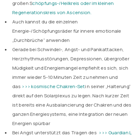
großen
S
chöpfungs-/Heilkreis oder im kleinen
Regenerationskreis von Ascension.
Auch kannst du die einzelnen
Energie-/Schöpfungsräder für innere emotionale
„Durchbrüche“ anwenden
Gerade bei Schwindel-, Angst- und Panikattacken,
Herzrhythmusstörungen, Depressionen, übergroßer
Müdigkeit und Energiemangel empfiehlt es sich, sich
immer wieder 5-10 Minuten Zeit zu nehmen und
das
>>> kosmische Chakren-Set
i n seiner „Halterung“
direkt auf den Solarplexus zu legen. Nach kurzer Zeit
ist bereits eine Ausbalancierung der Chakren und des
ganzen Energiesystems, eine Integration der neuen
Energien spürbar
Bei Angst unterstützt das Tragen des
>>> Guardian L