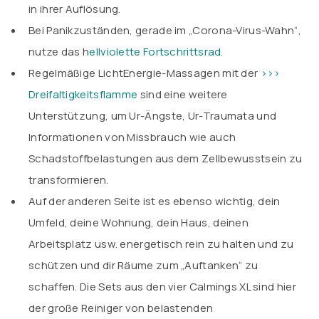
in ihrer Auflösung.
Bei Panikzuständen, gerade im „Corona-Virus-Wahn“,
nutze das
h
ellviolette Fortschrittsrad.
Regelmäßige LichtEnergie-Massagen mit der
>>>
Dreifaltigkeitsflamme
sind eine weitere
Unterstützung, um Ur-Ängste, Ur-Traumata und
Informationen von Missbrauch wie auch
Schadstoffbelastungen aus dem Zellbewusstsein zu
transformieren.
Auf der anderen Seite ist es ebenso wichtig, dein
Umfeld, deine Wohnung, dein Haus, deinen
Arbeitsplatz usw. energetisch rein zu halten und zu
schützen und dir Räume zum „Auftanken“ zu
schaffen. Die Sets aus den vier Calmings XL sind hier
der große Reiniger von belastenden