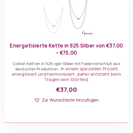
Energetisierte Kette in 925 Silber von €37,00
– €75,00
Collier-Ketten in 925-iger Silber mit Federverschluß aus
In einem speziellen Prozeß
deutscher Produktion.
energtisiert und harmonisiert, daher entsteht beim
Tragen kein Störfeld.
€
37,00
Dieses
Optionen: Kette
Produkt
Zur Wunschliste hinzufügen
weist
mehrere
Varianten
auf.
Die
IN DEN WARENKORB
Optionen
können