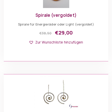
Spirale (vergoldet)
Spirale für Energieräder oder Light (vergoldet)
€
29,00
€
38,50
Dieses
Optionen: Spirale
Produkt
Zur Wunschliste hinzufügen
weist
mehrere
Varianten
auf.
Die
IN DEN WARENKORB
Optionen
können
auf
der
Produktseite
gewählt
werden