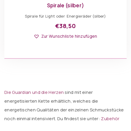
Spirale (silber)
Spirale für Light oder Energieräder (silber)
€
38,50
Dieses
Optionen: Spirale
Produkt
Zur Wunschliste hinzufügen
weist
mehrere
Varianten
auf.
Die
IN DEN WARENKORB
Optionen
können
auf
der
Produktseite
gewählt
werden
Die Guardian und die Herzen
sind mit einer
energetisierten Kette erhältlich, welches die
energetischen Qualitäten der einzelnen Schmuckstücke
noch einmal intensiviert. Du findest sie unter:
Zubehör