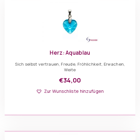
der
Produktseite
gewählt
werden
Herz: Aquablau
Sich selbst vertrauen, Freude, Fröhlichkeit, Erwachen,
Weite
€
34,00
Zur Wunschliste hinzufügen