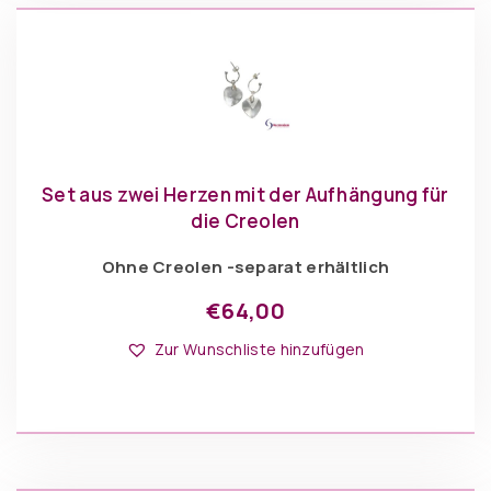
Set aus zwei Herzen mit der Aufhängung für
die Creolen
Ohne Creolen -separat erhältlich
€
64,00
Dieses
Optionen: Herzohrringe
Produkt
Zur Wunschliste hinzufügen
weist
mehrere
Varianten
auf.
Die
IN DEN WARENKORB
Optionen
können
auf