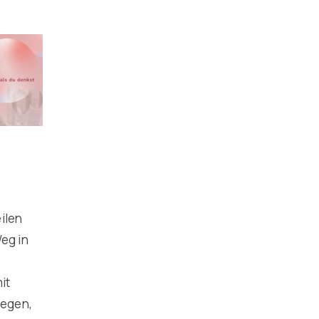
ilen
eg in
it
legen,