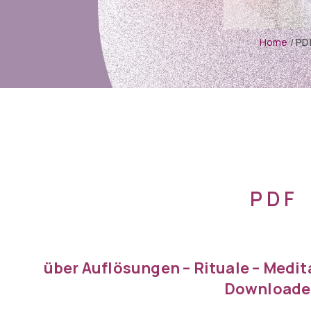
Home
/
PD
P D F
über Auflösungen – Rituale – Medi
Downloade