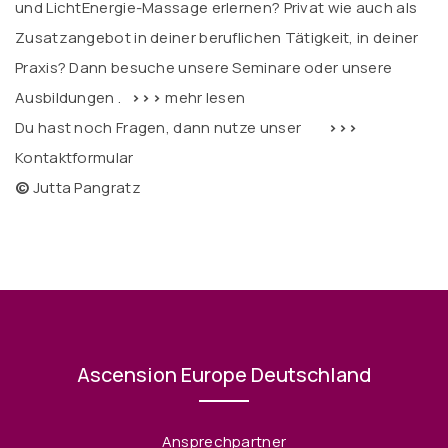
und LichtEnergie-Massage erlernen? Privat wie auch als
Zusatzangebot in deiner beruflichen Tätigkeit, in deiner
Praxis? Dann besuche unsere Seminare oder unsere
Ausbildungen .
>>>
mehr lesen
Du hast noch Fragen, dann nutze unser
>>>
Kontaktformular
©
Jutta Pangratz
Ascension Europe Deutschland
Ansprechpartner