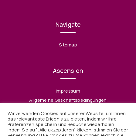
Navigate
Sitemap
Ascension
Impressum
Allgemeine Geschäftsbedingungen
Datenschutzerklärung
Wir verwenden Cookies auf unserer Website, um Ihnen
Widerruf
das relevanteste Erlebnis zu bieten, indem wir Ihre
Präferenzen speichern und Besuche wiederholen.
Indem Sie auf „Alle akzeptieren“ klicken, stimmen Sie der
Verwendung ALLER Cookies zu. Sie können jedoch die