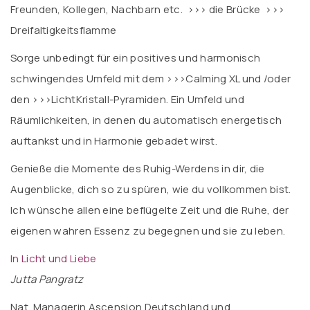
Freunden, Kollegen, Nachbarn etc.
>>> die Brücke >>>
Dreifaltigkeitsflamme
Sorge unbedingt für ein positives und harmonisch
schwingendes Umfeld mit dem >>>
Calming XL
und /oder
den >>>
LichtKristall-Pyramiden.
Ein Umfeld und
Räumlichkeiten, in denen du automatisch energetisch
auftankst und in Harmonie gebadet wirst.
Genieße die Momente des Ruhig-Werdens in dir, die
Augenblicke, dich so zu spüren, wie du vollkommen bist.
Ich wünsche allen eine beflügelte Zeit und die Ruhe, der
eigenen wahren Essenz zu begegnen und sie zu leben.
In Licht und Liebe
Jutta Pangratz
Nat. Managerin Ascension Deutschland und