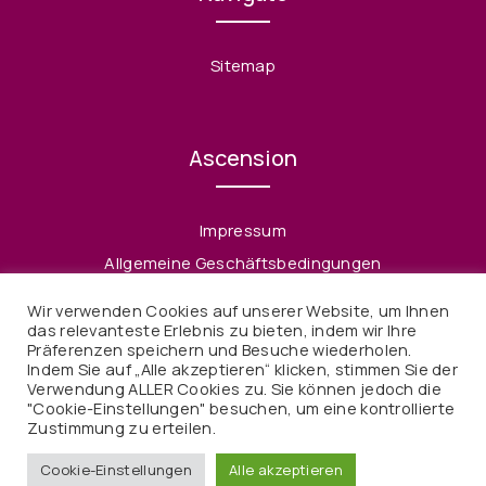
Sitemap
Ascension
Impressum
Allgemeine Geschäftsbedingungen
Datenschutzerklärung
Wir verwenden Cookies auf unserer Website, um Ihnen
Widerruf
das relevanteste Erlebnis zu bieten, indem wir Ihre
Präferenzen speichern und Besuche wiederholen.
Indem Sie auf „Alle akzeptieren“ klicken, stimmen Sie der
Verwendung ALLER Cookies zu. Sie können jedoch die
"Cookie-Einstellungen" besuchen, um eine kontrollierte
Zustimmung zu erteilen.
© 2021 Ascension. Alle Rechte vorbehalten
Cookie-Einstellungen
Alle akzeptieren
Webdesign & Webdevelopment von Kaffka