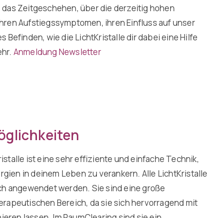
 das Zeitgeschehen, über die derzeitig hohen
hren Aufstiegssymptomen, ihren Einfluss auf unser
 Befinden, wie die LichtKristalle dir dabei eine Hilfe
ehr.
Anmeldung Newsletter
glichkeiten
stalle ist eine sehr effiziente und einfache Technik,
ien in deinem Leben zu verankern. Alle LichtKristalle
ich angewendet werden. Sie sind eine große
erapeutischen Bereich, da sie sich hervorragend mit
ren lassen. Im RaumClearing sind sie ein