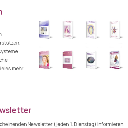
n
n
rstützen,
rsysteme
lche
vieles mehr
wsletter
cheinenden Newsletter (jeden 1. Dienstag) informieren