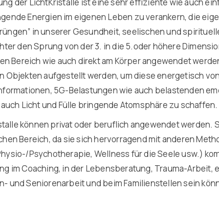
g der LichtKristalle ist eine sehr effiziente wie auch e
gende Energien im eigenen Leben zu verankern, die eig
üngen” in unserer Gesundheit, seelischen und spirituell
hter den Sprung von der 3. in die 5.oder höhere Dimensio
chen Bereich wie auch direkt am Körper angewendet werd
n Objekten aufgestellt werden, um diese energetisch vo
nformationen, 5G-Belastungen wie auch belastenden emot
e auch Licht und Fülle bringende Atomsphäre zu schaffen.
istalle können privat oder beruflich angewendet werden. 
chen Bereich, da sie sich hervorragend mit anderen Meth
hysio-/Psychotherapie, Wellness für die Seele usw.) komb
ng im Coaching, in der Lebensberatung, Trauma-Arbeit, e
- und Seniorenarbeit und beim Familienstellen sein kön