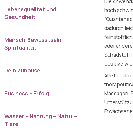
Die Anwendun
Lebensqualität und
hoch schwin
Gesundheit
“Quantenspr
dadurch leic
feinstoffli
Mensch-Bewusstsein-
oder andere
Spiritualität
Schadstoffi
positive wi
Dein Zuhause
Alle LichtKr
therapeutis
Business – Erfolg
Massagen, P
Unterstützu
Erwachsenen
Wasser – Nahrung – Natur –
Tiere