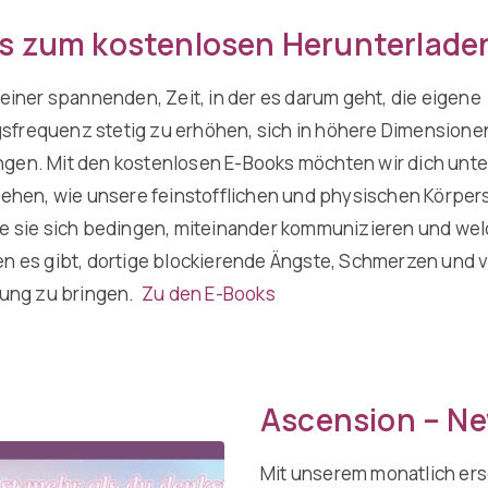
s zum kostenlosen Herunterlade
 einer spannenden, Zeit, in der es darum geht, die eigene
frequenz stetig zu erhöhen, sich in höhere Dimensione
gen. Mit den kostenlosen E-Books möchten wir dich unte
stehen, wie unsere feinstofflichen und physischen Körpe
ie sie sich bedingen, miteinander kommunizieren und we
en es gibt, dortige blockierende Ängste, Schmerzen und 
ösung zu bringen.
Zu den E-Books
Ascension – Ne
Mit unserem monatlich ers