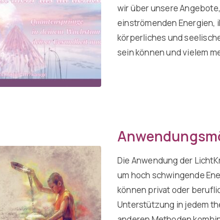
wir über unsere Angebote,
einströmenden Energien, i
körperliches und seelisches
sein können und vielem m
Anwendungsmö
Die Anwendung der LichtKri
um hoch schwingende Energ
können privat oder berufl
Unterstützung in jedem th
anderen Methoden kombinie