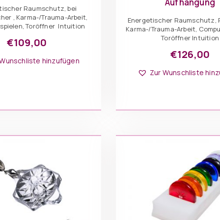
Aufhängung
tischer Raumschutz, bei
her , Karma-/Trauma-Arbeit,
Energetischer Raumschutz, P
pielen, Toröffner Intuition
Karma-/Trauma-Arbeit, Compu
Toröffner Intuition
€
109,00
Dieses
Optionen: Seal
€
126,00
Produkt
 Wunschliste hinzufügen
Dieses
Optionen: Seal
weist
Produkt
Zur Wunschliste hin
mehrere
weist
Varianten
mehrer
 DEN WARENKORB
auf.
Variant
Die
IN DEN WARENKO
auf.
Optionen
Die
können
Option
auf
können
der
auf
Produktseite
der
gewählt
Produkt
werden
gewähl
werden