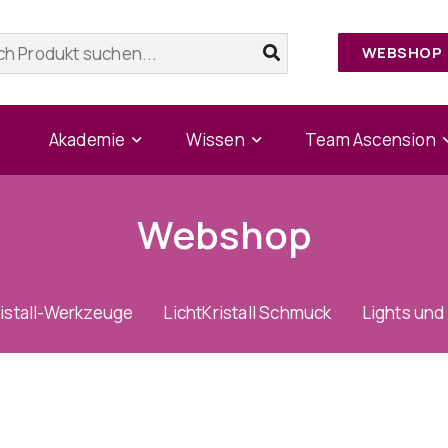
WEBSHOP
Akademie
Wissen
Team Ascension
Webshop
ristall-Werkzeuge
LichtKristall Schmuck
Lights und 