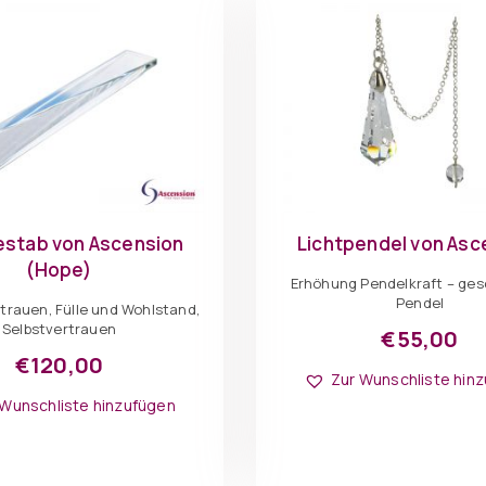
estab von Ascension
Lichtpendel von Asc
(Hope)
Erhöhung Pendelkraft – ge
Pendel
rtrauen, Fülle und Wohlstand,
Selbstvertrauen
€
55,00
€
120,00
Zur Wunschliste hin
 Wunschliste hinzufügen