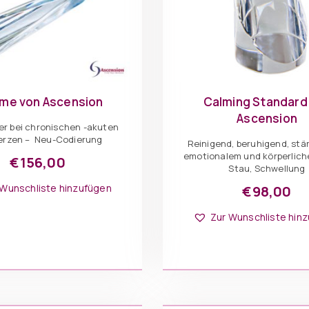
me von Ascension
Calming Standard
Ascension
er bei chronischen -akuten
rzen – Neu-Codierung
Reinigend, beruhigend, stä
emotionalem und körperlich
€
156,00
Stau, Schwellung
 Wunschliste hinzufügen
€
98,00
Zur Wunschliste hin