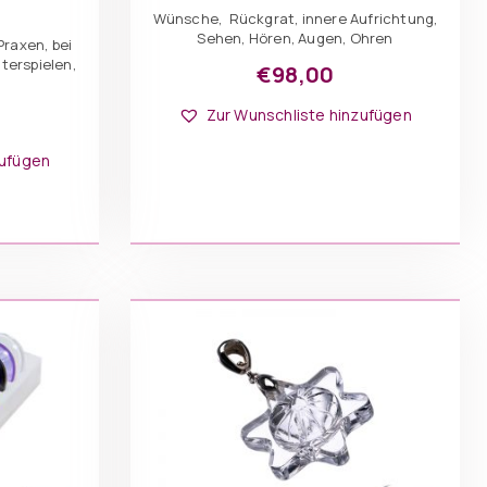
Wünsche, Rückgrat, innere Aufrichtung,
Sehen, Hören, Augen, Ohren
raxen, bei
terspielen,
€
98,00
Zur Wunschliste hinzufügen
zufügen
e
en
RB
en
seite
t