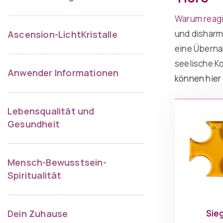
Warum reagi
und disharm
Ascension-LichtKristalle
eine Überna
seelische K
Anwender Informationen
können hier
Lebensqualität und
Gesundheit
Mensch-Bewusstsein-
Spiritualität
Dein Zuhause
Sie