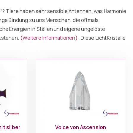
“? Tiere haben sehr sensible Antennen, was Harmonie
enge Bindung zu uns Menschen, die oftmals
che Energien in Ställen und eigene ungelöste
ntstehen.
(Weitere Informationen) .
Diese LichtKristalle
it silber
Voice von Ascension