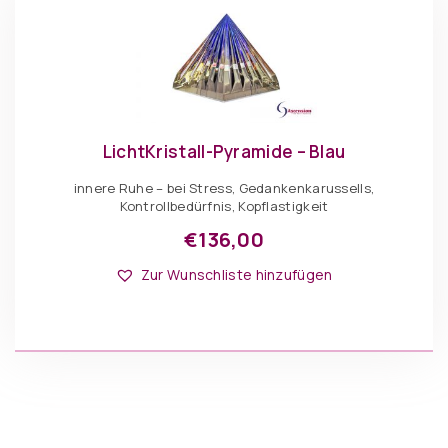
Produktseite
gewählt
werden
LichtKristall-Pyramide – Blau
innere Ruhe – bei Stress, Gedankenkarussells,
Kontrollbedürfnis, Kopflastigkeit
€
136,00
Dieses
Optionen: Pyramiden
Produkt
Zur Wunschliste hinzufügen
weist
mehrere
Varianten
auf.
Die
IN DEN WARENKORB
Optionen
können
auf
der
Produktseite
gewählt