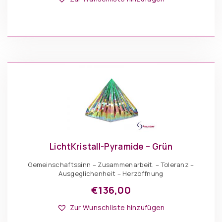
weist
mehrere
Varianten
auf.
Die
IN DEN WARENKORB
Optionen
können
auf
der
Produktseite
gewählt
werden
LichtKristall-Pyramide – Grün
Gemeinschaftssinn – Zusammenarbeit. – Toleranz –
Ausgeglichenheit – Herzöffnung
€
136,00
Dieses
Optionen: Pyramiden
Produkt
Zur Wunschliste hinzufügen
weist
mehrere