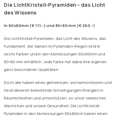
werden
Die LichtKristall-Pyramiden – das Licht
des Wissens
in 60x60mm (€ 111.-) und 80×80 mm (€ 260.-)
Die LichtKristall-Pyramiden, das Licht des Wissens, das
Fundament, der Samen im Pyramiden-Reigen sind in
sechs Farben und in den Abmessungen 60x60mm und
80×80 mm erhältlich. Jede Farbe hat dabei ihre eigenen,
ganz besonderen Qualitäten.
Doch alle haben eines gemeinsam, sie harmonisieren und
neutralisieren belastende Schwingungen/Energien in
Räumlichkeiten und unterstützen, so unser seelisches
Wachstum und unsere Gesundheit. Die LichtKristall-
Pyramiden in den Abmessungen 80x80mm haben einen