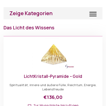
Zeige Kategorien
Das Licht des Wissens
LichtKristall-Pyramide – Gold
Spiritualität, innere und äußere Fülle, Reichtum, Energie,
Lebensfreude
€
136,00
Dieses
Optionen: Pyramiden
Produkt
Zur Wunschliste hinzufügen