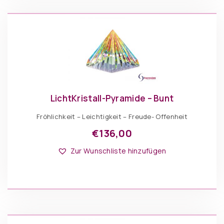
können
auf
der
Produktseite
gewählt
werden
LichtKristall-Pyramide – Bunt
Fröhlichkeit – Leichtigkeit – Freude- Offenheit
€
136,00
Dieses
Optionen: Pyramiden
Produkt
Zur Wunschliste hinzufügen
weist
mehrere
Varianten
auf.
Die
IN DEN WARENKORB
Optionen
können
auf
der