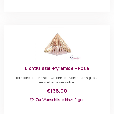
Varianten
auf.
Die
IN DEN WARENKORB
Optionen
können
auf
der
Produktseite
gewählt
werden
LichtKristall-Pyramide – Rosa
Herzlichkeit – Nähe – Offenheit -Kontaktfähigkeit -
verstehen – verzeihen
€
136,00
Dieses
Optionen: Pyramiden
Produkt
Zur Wunschliste hinzufügen
weist
mehrere
Varianten