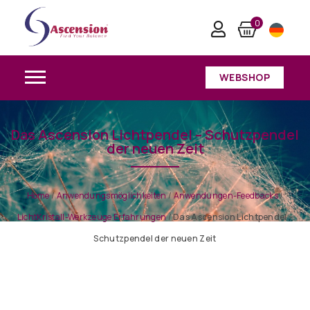
0
WEBSHOP
Das Ascension Lichtpendel – Schutzpendel
der neuen Zeit
Home
/
Anwendungsmöglichkeiten
/
Anwendungen-Feedbacks
/
LichtKristall-Werkzeuge Erfahrungen
/
Das Ascension Lichtpendel –
Schutzpendel der neuen Zeit