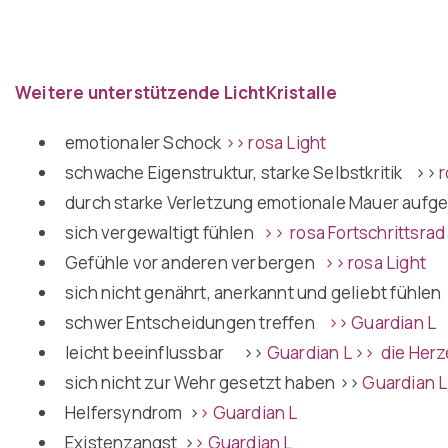
Weitere unterstützende LichtKristalle
emotionaler Schock
>> rosa Light
schwache Eigenstruktur, starke Selbstkritik
>>
r
durch starke Verletzung emotionale Mauer auf
sich vergewaltigt fühlen
>> rosa Fortschrittsra
Gefühle vor anderen verbergen
>> rosa Light
sich nicht genährt, anerkannt und geliebt fühle
schwer Entscheidungen treffen
>> Guardian L
leicht beeinflussbar
>>
Guardian L >> die Her
sich nicht zur Wehr gesetzt haben
>>
Guardian L
Helfersyndrom
>
> Guardian L
Existenzangst
>
> Guardian L