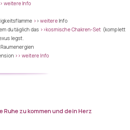
> weitere Info
tigkeitsflamme
>
>
weitere
Info
em du täglich das
>>
kosmische Chakren-Set
(komplett
exus legst.
e Raumenergien
ension
>> weitere Info
die Ruhe zu kommen und dein Herz