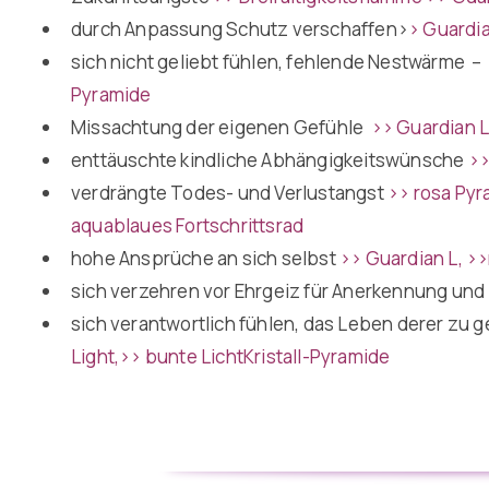
durch Anpassung Schutz verschaffen
>
> Guardia
sich nicht geliebt fühlen, fehlende Nestwärme 
Pyramide
Missachtung der eigenen Gefühle
>> Guardian 
enttäuschte kindliche Abhängigkeitswünsche
>>
verdrängte Todes- und Verlustangst
>> rosa Pyr
aquablaues
Fortschrittsrad
hohe Ansprüche an sich selbst
>> Guardian L
,
>>
sich verzehren vor Ehrgeiz für Anerkennung und
sich verantwortlich fühlen, das Leben derer zu g
Light,
>> bunte LichtKristall-Pyramide