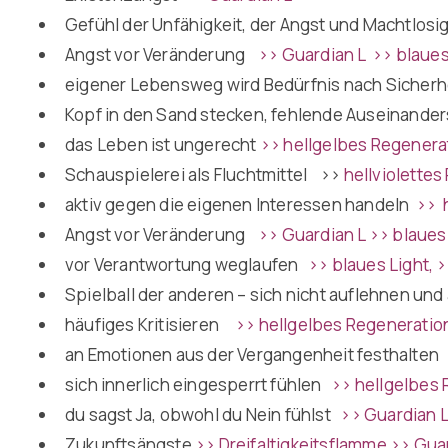
Gefühl der Unfähigkeit, der Angst und Machtlosi
Angst vor Veränderung
>> Guardian
L
>> blaues
eigener Lebensweg wird Bedürfnis nach Sicherh
Kopf in den Sand stecken, fehlende Auseinand
das Leben ist ungerecht
>> hellgelbes Regenera
Schauspielerei als Fluchtmittel
>>
hellviolettes
aktiv gegen die eigenen Interessen handeln
>> 
Angst vor Veränderung
>> Guardian
L
>> blaues
vor Verantwortung weglaufen
>> blaues Light
,
>
Spielball der anderen – sich nicht auflehnen un
häufiges Kritisieren
>> hellgelbes Regeneratio
an Emotionen aus der Vergangenheit festhalte
sich innerlich eingesperrt fühlen
>> hellgelbes
du sagst Ja, obwohl du Nein fühlst
>> Guardian 
Zukunftsängste
>> Dreifaltigkeitsflamme
>> Guar