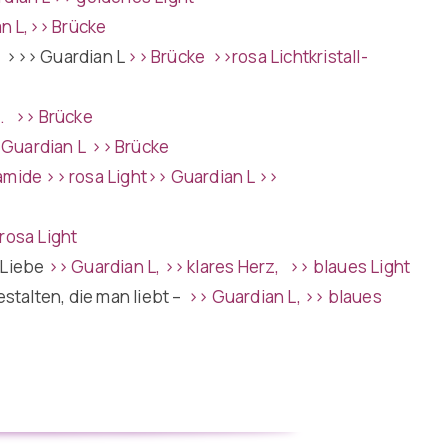
n L,
>> Brücke
–
>>> Guardian L
>> Brücke
>>rosa Lichtkristall-
L
.
>> Brücke
Guardian L
>> Brücke
amide
>> rosa Light
>>
Guardian L
>>
rosa Light
 Liebe
>> Guardian L, >> klares Herz
,
>> blaues Light
estalten, die man liebt –
>> Guardian L,
>> blaues