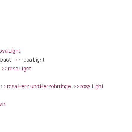
osa Light
gebaut
>
> rosa Light
d
>> rosa Light
n
>
> rosa Herz und Herzohrringe
.
>> rosa Light
zen