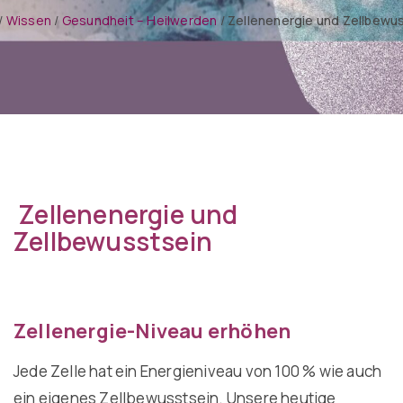
/
Wissen
/
Gesundheit – Heilwerden
/
Zellenenergie und Zellbewu
Zellenenergie und
Zellbewusstsein
Zellenergie-Niveau erhöhen
Jede Zelle hat ein Energieniveau von 100 % wie auch
ein eigenes Zellbewusstsein. Unsere heutige