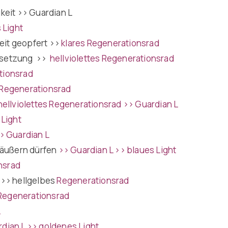
gkeit
>> Guardian L
 Light
eit geopfert
>>
klares Regenerationsrad
ersetzung
>>
hellviolettes
Regenerationsrad
tionsrad
Regenerationsrad
hellviolettes Regenerationsrad
>> Guardian L
 Light
> Guardian L
d äußern dürfen
>> Guardian L
>> blaues Light
nsrad
n
>> hellgelbes
Regenerationsrad
 Regenerationsrad
L
dian L
>> goldenes Light