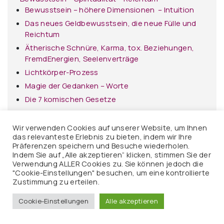
Bewusstsein – höhere Dimensionen – Intuition
Das neues Geldbewusstsein, die neue Fülle und
Reichtum
Ätherische Schnüre, Karma, tox. Beziehungen,
FremdEnergien, Seelenverträge
Lichtkörper-Prozess
Magie der Gedanken – Worte
Die 7 komischen Gesetze
Kinder der neuen Zeit
Heilige Geometrie
Wir verwenden Cookies auf unserer Website, um Ihnen
das relevanteste Erlebnis zu bieten, indem wir Ihre
MerKaBa – Lichtkörper
Präferenzen speichern und Besuche wiederholen.
Thymusdrüse aktivieren
Indem Sie auf „Alle akzeptieren“ klicken, stimmen Sie der
Verwendung ALLER Cookies zu. Sie können jedoch die
Zirbeldrüsen-Aktivierung
"Cookie-Einstellungen" besuchen, um eine kontrollierte
Orbs, Feen und Phänomene
Zustimmung zu erteilen.
Cookie-Einstellungen
Alle akzeptieren