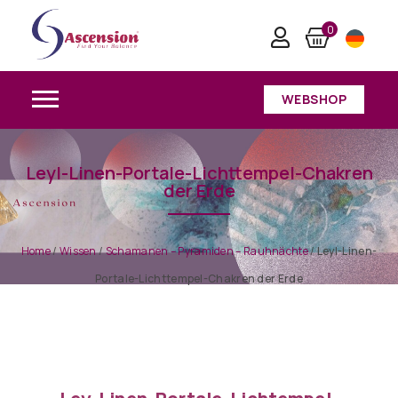
0
WEBSHOP
Leyl-Linen-Portale-Lichttempel-Chakren
der Erde
Home
/
Wissen
/
Schamanen – Pyramiden – Rauhnächte
/
Leyl-Linen-
Portale-Lichttempel-Chakren der Erde