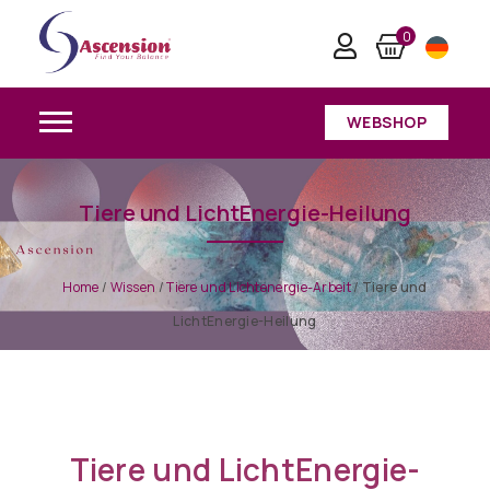
0
WEBSHOP
Tiere und LichtEnergie-Heilung
Home
/
Wissen
/
Tiere und Lichtenergie-Arbeit
/
Tiere und
LichtEnergie-Heilung
Tiere und LichtEnergie-