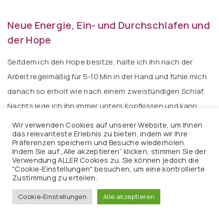
Neue Energie, Ein- und Durchschlafen und
der Hope
Seitdem ich den Hope besitze, halte ich ihn nach der
Arbeit regelmäßig für 5-10 Min in der Hand und fühle mich
danach so erholt wie nach einem zweistündigen Schlaf.
Nachts lege ich ihn immer unters Kopfkissen und kann
dadurch seit langer Zeit endlich wieder ein- und
Wir verwenden Cookies auf unserer Website, um Ihnen
das relevanteste Erlebnis zu bieten, indem wir Ihre
durchschlafen. Die Investition hat sich für mich somit
Präferenzen speichern und Besuche wiederholen.
mehr als gelohnt. Ein ganz herzliches Dankeschön für die
Indem Sie auf „Alle akzeptieren“ klicken, stimmen Sie der
Verwendung ALLER Cookies zu. Sie können jedoch die
Vermittlung. Elke St., 2013
"Cookie-Einstellungen" besuchen, um eine kontrollierte
Zustimmung zu erteilen.
Cookie-Einstellungen
Alle akzeptieren
Der Hope und endlich wieder ein Gehalt