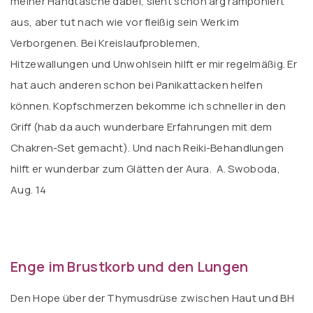
meiner Handtasche dabei, sieht schon arg ramponiert
aus, aber tut nach wie vor fleißig sein Werk im
Verborgenen. Bei Kreislaufproblemen,
Hitzewallungen und Unwohlsein hilft er mir regelmäßig. Er
hat auch anderen schon bei Panikattacken helfen
können. Kopfschmerzen bekomme ich schneller in den
Griff (hab da auch wunderbare Erfahrungen mit dem
Chakren-Set gemacht). Und nach Reiki-Behandlungen
hilft er wunderbar zum Glätten der Aura. A. Swoboda,
Aug. 14
Enge im Brustkorb und den Lungen
Den Hope über der Thymusdrüse zwischen Haut und BH