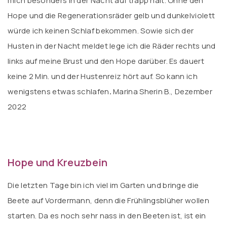
mich besonders in der Nacht auf trapp hält. Ohne den
Hope und die Regenerationsräder gelb und dunkelviolett
würde ich keinen Schlaf bekommen. Sowie sich der
Husten in der Nacht meldet lege ich die Räder rechts und
links auf meine Brust und den Hope darüber. Es dauert
keine 2 Min. und der Hustenreiz hört auf. So kann ich
wenigstens etwas schlafen
.
Marina Sherin B., Dezember
2022
Hope und Kreuzbein
Die letzten Tage bin ich viel im Garten und bringe die
Beete auf Vordermann, denn die Frühlingsblüher wollen
starten. Da es noch sehr nass in den Beeten ist, ist ein