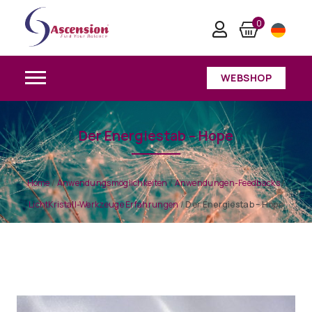
0
WEBSHOP
Der Energiestab – Hope
Home
/
Anwendungsmöglichkeiten
/
Anwendungen-Feedbacks
/
LichtKristall-Werkzeuge Erfahrungen
/
Der Energiestab – Hope