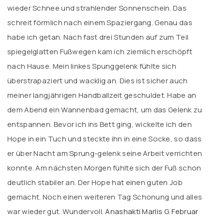
wieder Schnee und strahlender Sonnenschein. Das
schreit förmlich nach einem Spaziergang. Genau das
habe ich getan. Nach fast drei Stunden auf zum Teil
spiegelglatten Fußwegen kam ich ziemlich erschöpft
nach Hause. Mein linkes Spunggelenk fühlte sich
überstrapaziert und wacklig an. Dies ist sicher auch
meiner langjährigen Handballzeit geschuldet. Habe an
dem Abend ein Wannenbad gemacht, um das Gelenk zu
entspannen. Bevor ich ins Bett ging, wickelte ich den
Hope in ein Tuch und steckte ihn in eine Socke, so dass
er über Nacht am Sprung-gelenk seine Arbeit verrichten
konnte. Am nächsten Morgen fühlte sich der Fuß schon
deutlich stabiler an. Der Hope hat einen guten Job
gemacht. Noch einen weiteren Tag Schonung und alles
war wieder gut. Wundervoll.
Anashakti Marlis G. Februar