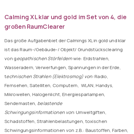
Calming XL klar und
gold
im Set von 4, die
großen
RaumClearer
Das große Aufgabenbiet der Calmings XL in gold und klar
ist das Raum-/Gebäude-/ Objekt/ Grundstücksclearing
von g
eopathischen Störfeldern
wie: Erdstrahlen,
Wasseradern, Verwerfungen, Spannungen in der Erde,
t
echnischen Strahlen (Elektrosmog) von:
Radio,
Fernsehen, Satelliten, Computern, WLAN, Handys,
Mikrowellen, Halogenlicht, Energiesparlampen,
Sendemasten,
belastende
Schwingungsinformationen von:
Umweltgiften,
Schadstoffen, Strahlenbelastungen, toxischen
Schwingungsinformationen von z.B.: Baustoffen, Farben,