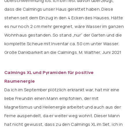
Überschwemmung los. Ich bin fest davon überzeugt,
dass die Calmings unser Haus gerettet haben. Diese
stehen seit dem Einzug in den 4 Ecken des Hauses. Hätte
es nur noch 2 cm mehr geregnet, wäre Wasser im ganzen
Wohnhaus gestanden. So stand „nur“ der Garten und die
komplette Scheue mit Inventar ca. 50 cm unter Wasser.
Große Dankbarkeit an die Calmings. M. Walther, Juni 2021
Calmings XL und Pyramiden für positive
Raumenergie
Da ich im September plötzlich erkrankt war, hat mir eine
liebe Freundin einen Mann empfohlen, der mit
Magnetismus und Heilenergie arbeitet und auch aus der
Ferne auspendelt, da er weiter weg wohnt. Dieser Mann
hat nicht gewusst, dass zu den Calmings XL im Set, ich in