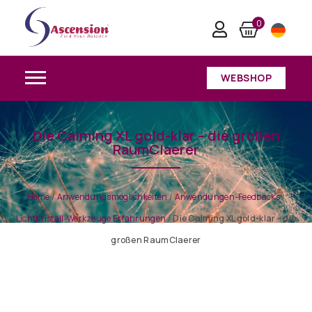
0
WEBSHOP
Die Calming XL gold-klar – die großen
RaumClaerer
Home
/
Anwendungsmöglichkeiten
/
Anwendungen-Feedbacks
/
LichtKristall-Werkzeuge Erfahrungen
/
Die Calming XL gold-klar – die
großen RaumClaerer