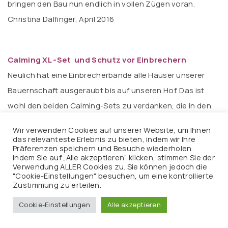
bringen den Bau nun endlich in vollen Zügen voran.
Christina Dalfinger, April 2016
Calming XL -Set und Schutz vor Einbrechern
Neulich hat eine Einbrecherbande alle Häuser unserer
Bauernschaft ausgeraubt bis auf unseren Hof. Das ist
wohl den beiden Calming-Sets zu verdanken, die in den
Ecken des Hauses bzw. auf dem Hofplan stehen. Vielen
Wir verwenden Cookies auf unserer Website, um Ihnen
Dank an die geistigen Schützer!!! Magrit B., 2016
das relevanteste Erlebnis zu bieten, indem wir Ihre
Präferenzen speichern und Besuche wiederholen.
Indem Sie auf „Alle akzeptieren“ klicken, stimmen Sie der
Verwendung ALLER Cookies zu. Sie können jedoch die
"Cookie-Einstellungen" besuchen, um eine kontrollierte
Dunkle Energien…
Zustimmung zu erteilen.
Eigentlich stehen die Calmings XL für das Raum- und
Cookie-Einstellungen
Alle akzeptieren
Haus-Clearing. Lesen sie jetzt, was noch machbar ist.
Die Calmings XL in klar und gold sind für mich die einzigen