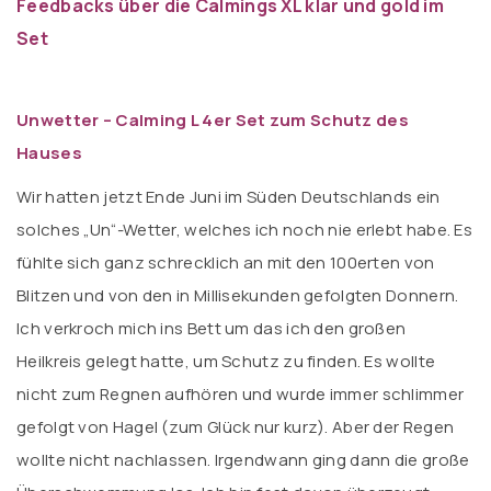
Feedbacks über die Calmings XL klar und gold im
Set
Unwetter – Calming L 4er Set zum Schutz des
Hauses
Wir hatten jetzt Ende Juni im Süden Deutschlands ein
solches „Un“-Wetter, welches ich noch nie erlebt habe. Es
fühlte sich ganz schrecklich an mit den 100erten von
Blitzen und von den in Millisekunden gefolgten Donnern.
Ich verkroch mich ins Bett um das ich den großen
Heilkreis gelegt hatte, um Schutz zu finden. Es wollte
nicht zum Regnen aufhören und wurde immer schlimmer
gefolgt von Hagel (zum Glück nur kurz). Aber der Regen
wollte nicht nachlassen. Irgendwann ging dann die große