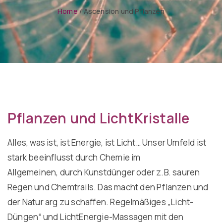
Home
/
Ascension und Pflanzen
Pflanzen und LichtKristalle
Alles, was ist, ist Energie, ist Licht… Unser Umfeld ist
stark beeinflusst durch Chemie im
Allgemeinen, durch Kunstdünger oder z.B. sauren
Regen und Chemtrails. Das macht den Pflanzen und
der Natur arg zu schaffen. Regelmäßiges „Licht-
Düngen“ und LichtEnergie-Massagen mit den