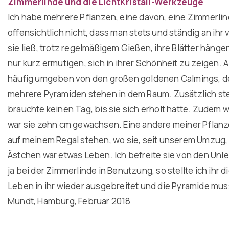
Zimmerlinde und die LichtKristall-Werkzeuge
Ich habe mehrere Pflanzen, eine davon, eine Zimmerlin
offensichtlich nicht, dass man stets und ständig an ihr
sie ließ, trotz regelmäßigem Gießen, ihre Blätter häng
nur kurz ermutigen, sich in ihrer Schönheit zu zeigen. Al
häufig umgeben von den großen goldenen Calmings, der 
mehrere Pyramiden stehen in dem Raum. Zusätzlich stellt
brauchte keinen Tag, bis sie sich erholt hatte. Zude
war sie zehn cm gewachsen. Eine andere meiner Pflanzen 
auf meinem Regal stehen, wo sie, seit unserem Umzug, 
Ästchen war etwas Leben. Ich befreite sie von den Unl
ja bei der Zimmerlinde in Benutzung, so stellte ich ihr
Leben in ihr wieder ausgebreitet und die Pyramide mus
Mundt, Hamburg, Februar 2018