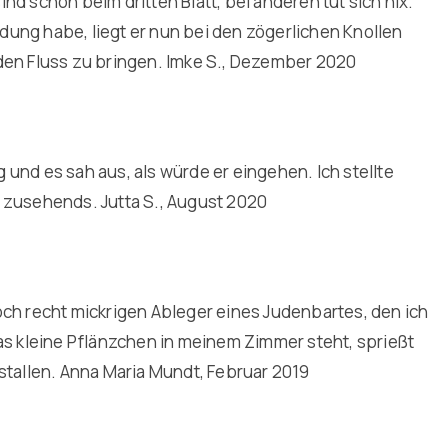
d schon beim dritten Blatt, bei anderen tut sich nix.
ung habe, liegt er nun bei den zögerlichen Knollen
den Fluss zu bringen. Imke S., Dezember 2020
und es sah aus, als würde er eingehen. Ich stellte
 zusehends. Jutta S., August 2020
och recht mickrigen Ableger eines Judenbartes, den ich
as kleine Pflänzchen in meinem Zimmer steht, sprießt
stallen. Anna Maria Mundt, Februar 2019