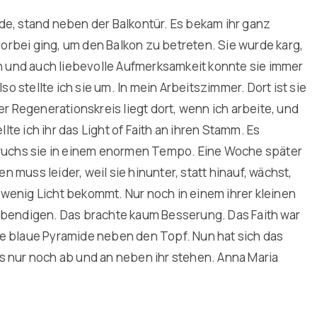
de, stand neben der Balkontür. Es bekam ihr ganz
 vorbei ging, um den Balkon zu betreten. Sie wurde karg,
en und auch liebevolle Aufmerksamkeit konnte sie immer
so stellte ich sie um. In mein Arbeitszimmer. Dort ist sie
Regenerationskreis liegt dort, wenn ich arbeite, und
e ich ihr das Light of Faith an ihren Stamm. Es
m wuchs sie in einem enormen Tempo. Eine Woche später
muss leider, weil sie hinunter, statt hinauf, wächst,
wenig Licht bekommt. Nur noch in einem ihrer kleinen
ebendigen. Das brachte kaum Besserung. Das Faith war
 die blaue Pyramide neben den Topf. Nun hat sich das
s nur noch ab und an neben ihr stehen. Anna Maria