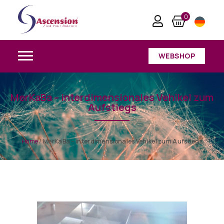
0
WEBSHOP
MerKaBa – interdimensionales Vehikel zum
Aufstiegs
Home
/
MerKaBa – interdimensionales Vehikel zum Aufstiegs