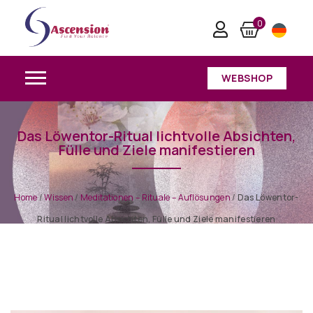
0
WEBSHOP
Das Löwentor-Ritual lichtvolle Absichten,
Fülle und Ziele manifestieren
Home
/
Wissen
/
Meditationen – Rituale – Auflösungen
/
Das Löwentor-
Ritual lichtvolle Absichten, Fülle und Ziele manifestieren