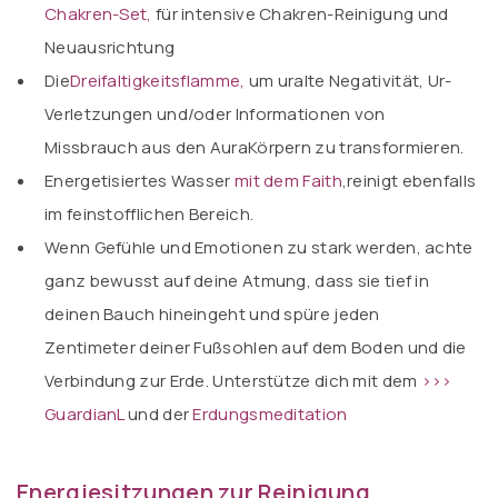
Chakren-Set
,
für intensive Chakren-Reinigung und
Neuausrichtung
Die
Dreifaltigkeitsflamme,
um uralte Negativität, Ur-
Verletzungen und/oder Informationen von
Missbrauch aus den AuraKörpern zu transformieren.
Energetisiertes Wasser
mit dem Faith
,reinigt ebenfalls
im feinstofflichen Bereich.
Wenn Gefühle und Emotionen zu stark werden, achte
ganz bewusst auf deine Atmung, dass sie tief in
deinen Bauch hineingeht und spüre jeden
Zentimeter deiner Fußsohlen auf dem Boden und die
Verbindung zur Erde. Unterstütze dich mit dem
>>>
Guardian
L
und der
Erdungsmeditation
Energiesitzungen zur Reinigung,