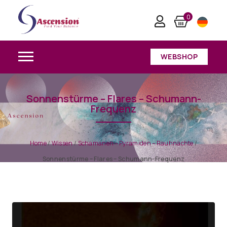
0
WEBSHOP
Sonnenstürme – Flares – Schumann-
Frequenz
Home
/
Wissen
/
Schamanen – Pyramiden – Rauhnächte
/
Sonnenstürme – Flares – Schumann-Frequenz