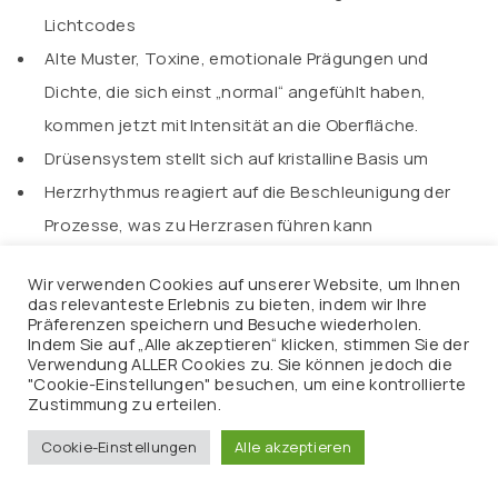
Lichtcodes
Alte Muster, Toxine, emotionale Prägungen und
Dichte, die sich einst „normal“ angefühlt haben,
kommen jetzt mit Intensität an die Oberfläche.
Drüsensystem stellt sich auf kristalline Basis um
Herzrhythmus reagiert auf die Beschleunigung der
Prozesse, was zu Herzrasen führen kann
Druck im Brustraum
Wir verwenden Cookies auf unserer Website, um Ihnen
Hoher Druck auf den Augen, verschwommenes Sehen
das relevanteste Erlebnis zu bieten, indem wir Ihre
Präferenzen speichern und Besuche wiederholen.
Das drittes Auge und unser Sprachzentrum sind jetzt
Indem Sie auf „Alle akzeptieren“ klicken, stimmen Sie der
ganz stark im Prozess der Reinigung.
Verwendung ALLER Cookies zu. Sie können jedoch die
"Cookie-Einstellungen" besuchen, um eine kontrollierte
Starke Aktivierung des Kehlkopf-Chakras, um Gefühle
Zustimmung zu erteilen.
auszudrücken.
Cookie-Einstellungen
Alle akzeptieren
Lichtfluss in den Solarplexus, begleitet von Übelkeit,
einem „Lichtbauch“ und Magen-Darm-Aktivierungen.