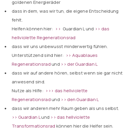
goldenen Energieräder
dass in dem, was wir tun, die eigene Entscheidung
fehlt.
Helfen können hier:
>>
Guardian L
und
>> das
hellviolette Regenerationsrad
dass wir uns unbewusst minderwertig fühlen.
Unterstützend sind hier:
>> Aquablaues
Regenerationsrad
und
>>
der Guardian L
dass wir auf andere hören, selbst wenn sie gar nicht
anwesend sind.
Nutze als Hilfe:
>>> das hellviolette
Regenerationsrad
und
>> den Guardian L
dass wir anderen mehr Raum geben als uns selbst.
>> Guardian L
und
>> das hellviolette
Transformationsrad
können hier die Helfer sein.