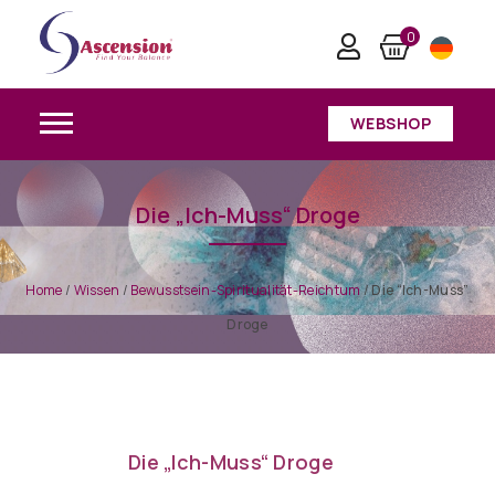
0
WEBSHOP
Die „Ich-Muss“ Droge
Home
/
Wissen
/
Bewusstsein-Spiritualität-Reichtum
/
Die “Ich-Muss”
Droge
Die „Ich-Muss“ Droge