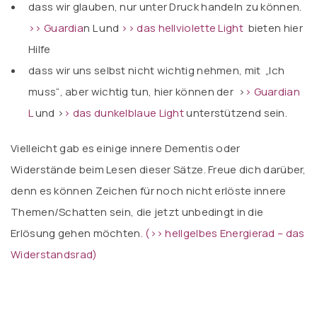
dass wir glauben, nur unter Druck handeln zu können.
>> Guardia
n L
und
>> das hellviolette Light
bieten hier
Hilfe
dass wir uns selbst nicht wichtig nehmen, mit „Ich
muss“, aber wichtig tun, hier können der
>
> Guardian
L
und
>
> das dunkelblaue Light
unterstützend sein.
Vielleicht gab es einige innere Dementis oder
Widerstände beim Lesen dieser Sätze. Freue dich darüber,
denn es können Zeichen für noch nicht erlöste innere
Themen/Schatten sein, die jetzt unbedingt in die
Erlösung gehen möchten
.
(>> hellgelbes Energierad – das
Widerstandsrad)