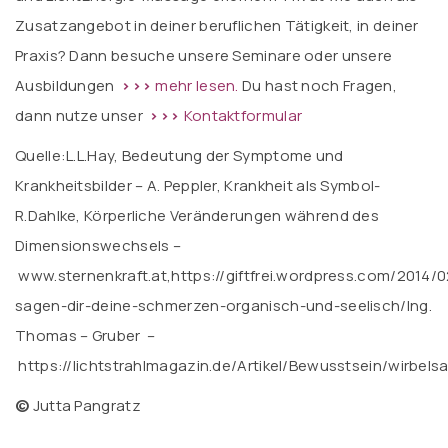
Zusatzangebot in deiner beruflichen Tätigkeit, in deiner
Praxis? Dann besuche unsere Seminare oder unsere
Ausbildungen
>>>
mehr lesen.
Du hast noch Fragen,
dann nutze unser
>>>
Kontaktformular
Quelle:L.L.Hay, Bedeutung der Symptome und
Krankheitsbilder – A. Peppler, Krankheit als Symbol-
R.Dahlke, Körperliche Veränderungen während des
Dimensionswechsels –
www.sternenkraft.at,https://giftfrei.wordpress.com/2014/
sagen-dir-deine-schmerzen-organisch-und-seelisch/Ing.
Thomas – Gruber –
https://lichtstrahlmagazin.de/Artikel/Bewusstsein/wirbels
©
Jutta Pangratz