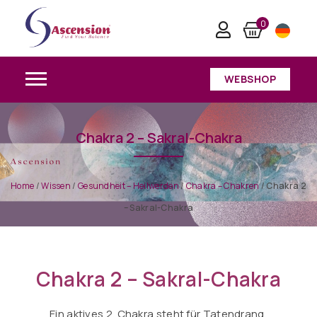
0
WEBSHOP
Chakra 2 – Sakral-Chakra
Home
/
Wissen
/
Gesundheit – Heilwerden
/
Chakra – Chakren
/
Chakra 2
– Sakral-Chakra
Chakra 2 – Sakral-Chakra
Ein aktives 2. Chakra steht für Tatendrang,