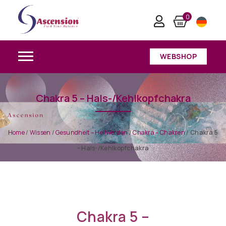
0
WEBSHOP
Chakra 5 – Hals-/Kehlkopfchakra
Home
/
Wissen
/
Gesundheit – Heilwerden
/
Chakra – Chakren
/
Chakra 5
– Hals-/Kehlkopfchakra
Chakra 5 –