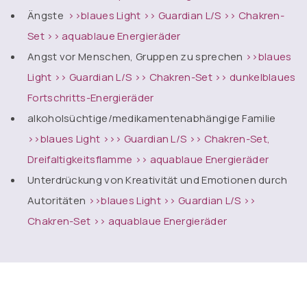
Ängste
>>blaues Light
>> Guardian L/S
>> Chakren-
Set
>> aquablaue Energieräder
Angst vor Menschen, Gruppen zu sprechen
>>blaues
Light
>> Guardian L/S
>> Chakren-Set
>> dunkelblaues
Fortschritts-Energieräder
alkoholsüchtige/medikamentenabhängige Familie
>>blaues Ligh
t >>> Guardian L/S
>> Chakren-Set,
Dreifaltigkeitsflamme
>> aquablaue Energieräder
Unterdrückung von Kreativität und Emotionen durch
Autoritäten
>>blaues Light
>> Guardian L/S
>>
Chakren-Set
>> aquablaue Energieräder