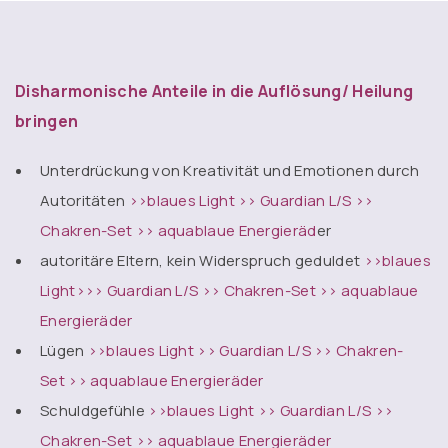
Disharmonische Anteile in die Auflösung/ Heilung
bringen
Unterdrückung von Kreativität und Emotionen durch
Autoritäten
>>blaues Light
>> Guardian L/S
>>
Chakren-Set
>> aquablaue Energieräd
er
autoritäre Eltern, kein Widerspruch geduldet
>>blaues
Light
>>> Guardian L/S
>> Chakren-Set
>> aquablaue
Energieräder
Lügen
>>blaues Light
>> Guardian L/S
>> Chakren-
Set
>> aquablaue Energieräder
Schuldgefühle
>>blaues Ligh
t >> Guardian L/S
>>
Chakren-Set
>> aquablaue Energieräder