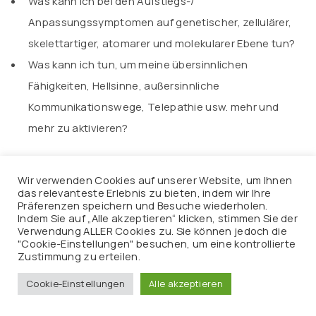
Was kann ich bei den Aufstiegs-/
Anpassungssymptomen auf genetischer, zellulärer,
skelettartiger, atomarer und molekularer Ebene tun?
Was kann ich tun, um meine übersinnlichen
Fähigkeiten, Hellsinne, außersinnliche
Kommunikationswege, Telepathie usw. mehr und
mehr zu aktivieren?
Wie kann ich emotionalen und körperlichen Schmerzen
Wir verwenden Cookies auf unserer Website, um Ihnen
begegnen?
das relevanteste Erlebnis zu bieten, indem wir Ihre
Präferenzen speichern und Besuche wiederholen.
>>> Erfahre mehr auf dem nächsten Ascension Basis-
Indem Sie auf „Alle akzeptieren“ klicken, stimmen Sie der
Seminar – Level I
Verwendung ALLER Cookies zu. Sie können jedoch die
"Cookie-Einstellungen" besuchen, um eine kontrollierte
Zustimmung zu erteilen.
Cookie-Einstellungen
Alle akzeptieren