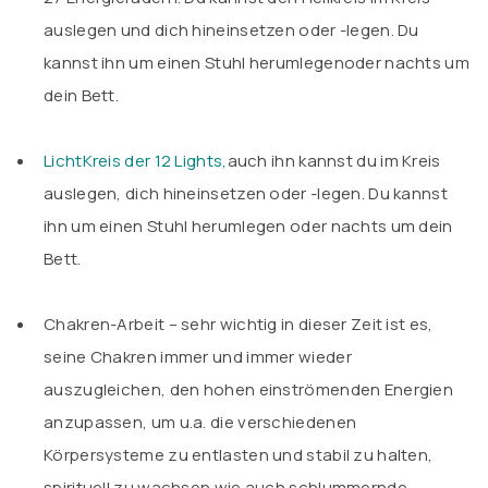
auslegen und dich hineinsetzen oder -legen. Du
kannst ihn um einen Stuhl herumlegenoder nachts um
dein Bett.
.
LichtKreis der 12 Lights
,
auch ihn kannst du im Kreis
auslegen, dich hineinsetzen oder -legen. Du kannst
ihn um einen Stuhl herumlegen oder nachts um dein
Bett.
.
Chakren-Arbeit – sehr wichtig in dieser Zeit ist es,
seine Chakren immer und immer wieder
auszugleichen, den hohen einströmenden Energien
anzupassen, um u.a. die verschiedenen
Körpersysteme zu entlasten und stabil zu halten,
spirituell zu wachsen wie auch schlummernde