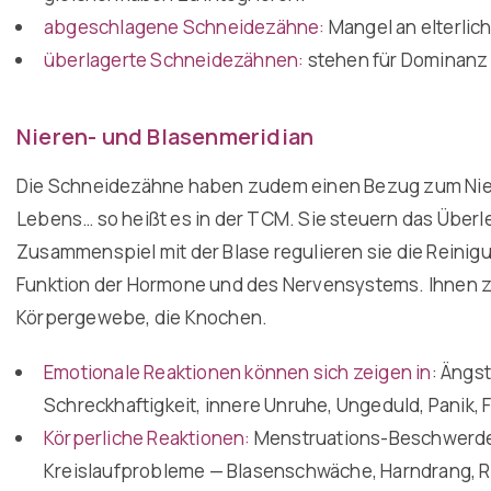
abgeschlagene Schneidezähne:
Mangel an elterlic
überlagerte Schneidezähnen:
stehen für Dominanz e
Nieren- und Blasenmeridian
Die Schneidezähne haben zudem einen Bezug zum Niere
Lebens… so heißt es in der TCM. Sie steuern das Überl
Zusammenspiel mit der Blase regulieren sie die Reinig
Funktion der Hormone und des Nervensystems. Ihnen zu
Körpergewebe, die Knochen.
Emotionale Reaktionen können sich zeigen in
: Ängs
Schreckhaftigkeit, innere Unruhe, Ungeduld, Panik, F
Körperliche Reaktionen:
Menstruations-Beschwerden,
Kreislaufprobleme — Blasenschwäche, Harndrang, 