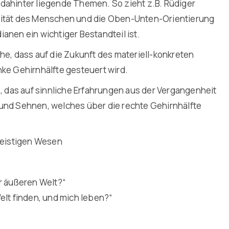
dahinter liegende Themen. So zieht z.B. Rüdiger
arität des Menschen und die Oben-Unten-Orientierung
anen ein wichtiger Bestandteil ist.
he, dass auf die Zukunft des materiell-konkreten
nke Gehirnhälfte gesteuert wird.
, das auf sinnliche Erfahrungen aus der Vergangenheit
 und Sehnen, welches über die rechte Gehirnhälfte
eistigen Wesen
r äußeren Welt?“
elt finden, und mich leben?“
“