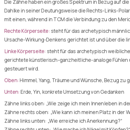
Die Zähne haben ein großes Spektrum in Bezug auf die 
Dahlke in seiner Deutungsweise die Rechts-Links-Pol
mit einen, während in TCM die Verbindung zu den Meridi
Rechte Körperseite:
steht für das archetypisch männlic
Ursache-Wirkung-Denkens gerichtet ist und über die li
Linke Körperseite:
steht für das archetypisch weibliche
gerichtete künstlerisch-ganzheitliche-analoge Fühlen
gesteuert wird.
Oben:
Himmel, Yang, Träume und Wünsche, Bezug zu g
Unten:
Erde, Yin, konkrete Umsetzung von Gedanken
Zähne links oben: „Wie zeige ich mein Innenleben in de
Zähne rechts oben: „Wie kann ich meinen Platz in der W
Zähne links unten: „Wie erreiche ich Anerkennung?“
Zähne rechts unten: „Wie mache ich Nägel mit Köpfen?