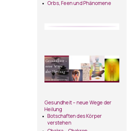
Orbs, Feen und Phänomene
Gesundheit – neue Wege der
Heilung
Botschaften des Körper
verstehen
Chakra – Chakren