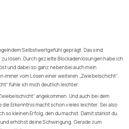
angelndem Selbstwertgefühl geprägt. Das sind
 es zu lösen. Durch gezielte Blockadenlösungen habe ich
öst und dabei so ganz nebenbei auch mein
nen immer vom Lösen einer weiteren „Zwiebelschicht“.
t“ fühle ich mich deutlich leichter.
en „Zwiebelschicht“ angekommen. Und auch bei dem
die Erkenntnis macht schon vieles leichter. Sei also
och so kleinen Erfolg, den du machst. Damit stärkst du
rt und erhöhst deine Schwingung. Gerade zum