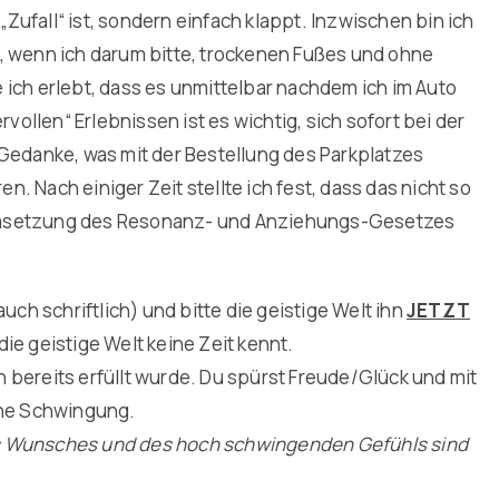
 „Zufall“ ist, sondern einfach klappt. Inzwischen bin ich
, wenn ich darum bitte, trockenen Fußes und ohne
 ich erlebt, dass es unmittelbar nachdem ich im Auto
llen“ Erlebnissen ist es wichtig, sich sofort bei der
 Gedanke, was mit der Bestellung des Parkplatzes
en. Nach einiger Zeit stellte ich fest, dass das nicht so
en Umsetzung des Resonanz- und Anziehungs-Gesetzes
ch schriftlich) und bitte die geistige Welt ihn
JETZT
 die geistige Welt keine Zeit kennt.
h bereits erfüllt wurde. Du spürst Freude/Glück und mit
ine Schwingung.
s Wunsches und des hoch schwingenden Gefühls sind