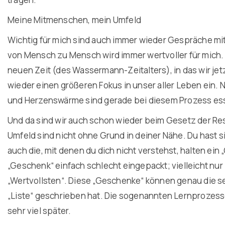
Meine Mitmenschen, mein Umfeld
Wichtig für mich sind auch immer wieder Gespräche m
von Mensch zu Mensch wird immer wertvoller für mich. 
neuen Zeit (des Wassermann-Zeitalters), in das wir je
wieder einen größeren Fokus in unser aller Leben ein. 
und Herzenswärme sind gerade bei diesem Prozess esse
Und da sind wir auch schon wieder beim Gesetz der R
Umfeld sind nicht ohne Grund in deiner Nähe. Du hast
auch die, mit denen du dich nicht verstehst, halten ein
„Geschenk“ einfach schlecht eingepackt; vielleicht nur 
„Wertvollsten“. Diese „Geschenke“ können genau die sei
„Liste“ geschrieben hat. Die sogenannten Lernprozesse
sehr viel später.