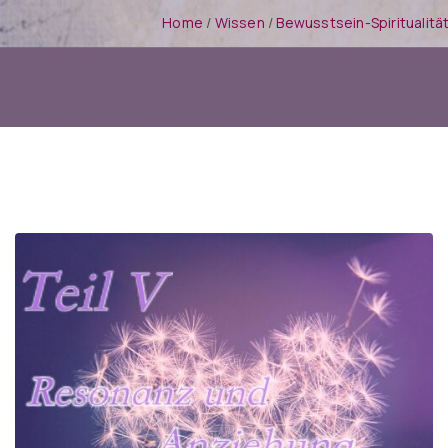
Home
/
Wissen
/
Bewusstsein-Spiritualit