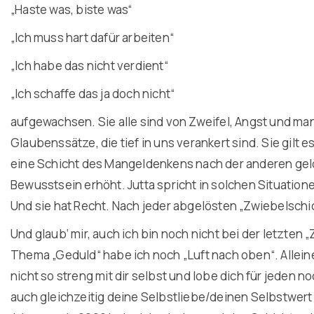
„Haste was, biste was“
„Ich muss hart dafür arbeiten“
„Ich habe das nicht verdient“
„Ich schaffe das ja doch nicht“
aufgewachsen. Sie alle sind von Zweifel, Angst und m
Glaubenssätze, die tief in uns verankert sind. Sie gilt
eine Schicht des Mangeldenkens nach der anderen gel
Bewusstsein erhöht. Jutta spricht in solchen Situatio
Und sie hat Recht. Nach jeder abgelösten „Zwiebelschich
Und glaub‘ mir, auch ich bin noch nicht bei der letzt
Thema „Geduld“ habe ich noch „Luft nach oben“. Alleine 
nicht so streng mit dir selbst und lobe dich für jeden n
auch gleichzeitig deine Selbstliebe/deinen Selbstwe