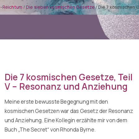
ät-Reichtum
/
Die sieben kosmischen Gesetze
/
Die 7 kosmischen 
Die 7 kosmischen Gesetze, Teil
V – Resonanz und Anziehung
Meine erste bewusste Begegnung mit den
kosmischen Gesetzen war das Gesetz der Resonanz
und Anziehung. Eine Kollegin erzählte mir von dem
Buch „The Secret“ von Rhonda Byrne.