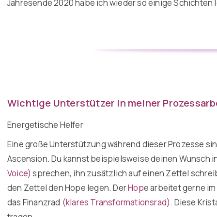
Jahresende 2020 habe ich wieder so einige Schichten 
Wichtige Unterstützer in meiner Prozessarb
Energetische Helfer
Eine große Unterstützung während dieser Prozesse sind
Ascension. Du kannst beispielsweise deinen Wunsch i
Voice)
sprechen, ihn zusätzlich auf einen Zettel schrei
den Zettel den Hope legen.
Der
Hop
e arbeite
t gerne im
das Finanzrad
(klares Transformationsrad)
. Diese Kris
tragen.