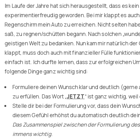
Im Laufe der Jahre hat sich herausgestellt, dass es kein
experimentierfreudig geworden. Bei mir klappt es auch
Regenschirm mein Auto zu erreichen. Nicht selten habe
saß, zu regnen/schütten begann. Nach solchen „wundervo
geistigen Welt zu bedanken. Nun kam mir natürlich der
klappt, muss doch auch mit finanzieller Fülle funktionier
einfach ist. Ich durfte lernen, dass zur erfolgreich
folgende Dinge ganz wichtig sind:
Formuliere deinen Wunsch klar und deutlich (gerne au
zu erfüllen. Das Wort „
JETZT
“ ist ganz wichtig, weil
Stelle dir bei der Formulierung vor, dass dein Wunsc
diesem Gefühl erhöhst du automatisch deutlich de
Das Zusammenspiel zwischen der Formulierung de
immens wichtig
.