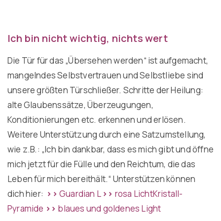
Ich bin nicht wichtig, nichts wert
Die Tür für das „Übersehen werden“ ist aufgemacht,
mangelndes Selbstvertrauen und Selbstliebe sind
unsere größten Türschließer. Schritte der Heilung:
alte Glaubenssätze, Überzeugungen,
Konditionierungen etc. erkennen und erlösen.
Weitere Unterstützung durch eine Satzumstellung,
wie z.B.: „Ich bin dankbar, dass es mich gibt und öffne
mich jetzt für die Fülle und den Reichtum, die das
Leben für mich bereithält.“ Unterstützen können
dich hier:
>>
Guardian L
>>
rosa LichtKristall-
Pyramide
>>
blaues und goldenes Light