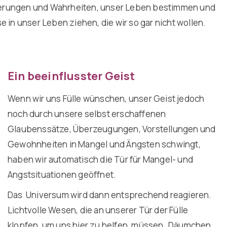
ierungen und Wahrheiten, unser Leben bestimmen und
 in unser Leben ziehen, die wir so gar nicht wollen.
Ein beeinflusster Geist
Wenn wir uns Fülle wünschen, unser Geist jedoch
noch durch unsere selbst erschaffenen
Glaubenssätze, Überzeugungen, Vorstellungen und
Gewohnheiten in Mangel und Ängsten schwingt,
haben wir automatisch die Tür für Mangel- und
Angstsituationen geöffnet.
Das Universum wird dann entsprechend reagieren.
Lichtvolle Wesen, die an unserer Tür der Fülle
klopfen, um uns hier zu helfen, müssen „Däumchen