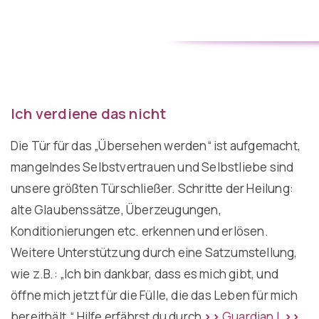
Ich verdiene das nicht
Die Tür für das „Übersehen werden“ ist aufgemacht,
mangelndes Selbstvertrauen und Selbstliebe sind
unsere größten Türschließer. Schritte der Heilung:
alte Glaubenssätze, Überzeugungen,
Konditionierungen etc. erkennen und erlösen.
Weitere Unterstützung durch eine Satzumstellung,
wie z.B.: „Ich bin dankbar, dass es mich gibt, und
öffne mich jetzt für die Fülle, die das Leben für mich
bereithält.“ Hilfe erfährst du durch
>>
Guardian L
>>