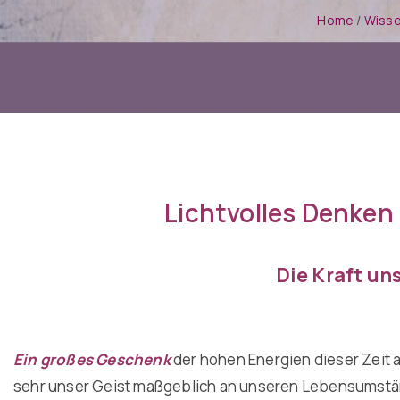
Home
/
Wiss
Lichtvolles Denken 
Die Kraft un
Ein großes Geschenk
der hohen Energien dieser Zeit a
sehr unser Geist maßgeblich an unseren Lebensumstän