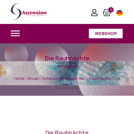
0
WEBSHOP
Die Rauhnächte
Home
/
Wissen
/
Schamanen – Pyramiden – Rauhnächte
/
Die
Rauhnächte
Die Rauhnächte