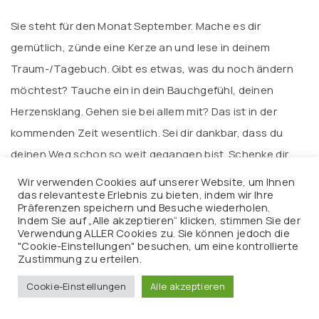
Sie steht für den Monat September. Mache es dir
gemütlich, zünde eine Kerze an und lese in deinem
Traum-/Tagebuch. Gibt es etwas, was du noch ändern
möchtest? Tauche ein in dein Bauchgefühl, deinen
Herzensklang. Gehen sie bei allem mit? Das ist in der
kommenden Zeit wesentlich. Sei dir dankbar, dass du
deinen Weg schon so weit gegangen bist. Schenke dir
Wertschätzung, dann kannst du auch andere
Wir verwenden Cookies auf unserer Website, um Ihnen
das relevanteste Erlebnis zu bieten, indem wir Ihre
wertschätzen. Wenn du magst und die Möglichkeit hast,
Präferenzen speichern und Besuche wiederholen.
kannst du dir einen wunderbaren LichtHeilKreis auslegen
Indem Sie auf „Alle akzeptieren“ klicken, stimmen Sie der
Verwendung ALLER Cookies zu. Sie können jedoch die
(
>>> LichtHeilkreis von Ascension
)
. Er bestärkt deine
"Cookie-Einstellungen" besuchen, um eine kontrollierte
Zustimmung zu erteilen.
Ausrichtung, klärt und leitet ab, was noch gehen möchte.
Zum Räuchern eignen sich heute Tanne und Myrrhe.
Cookie-Einstellungen
Alle akzeptieren
Auch Rosmarin ist hervorragend zur freudigen