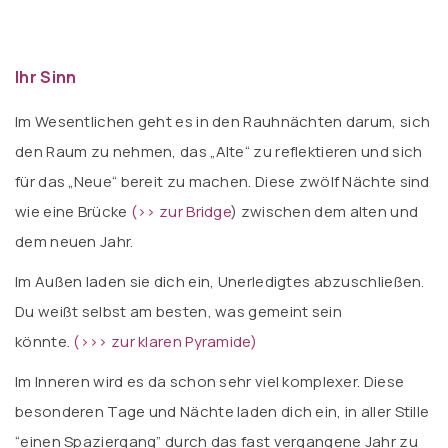
Ihr Sinn
Im Wesentlichen geht es in den Rauhnächten darum, sich
den Raum zu nehmen, das „Alte“ zu reflektieren und sich
für das „Neue“ bereit zu machen. Diese zwölf Nächte sind
wie eine Brücke
(
>> zur Bridge
) zwischen dem alten und
dem neuen Jahr.
Im Außen laden sie dich ein, Unerledigtes abzuschließen.
Du weißt selbst am besten, was gemeint sein
könnte.
(
>>> zur klaren Pyramide)
Im Inneren wird es da schon sehr viel komplexer. Diese
besonderen Tage und Nächte laden dich ein, in aller Stille
“einen Spaziergang” durch das fast vergangene Jahr zu