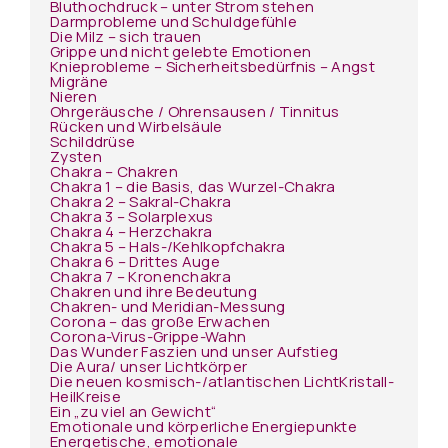
Bluthochdruck – unter Strom stehen
Darmprobleme und Schuldgefühle
Die Milz – sich trauen
Grippe und nicht gelebte Emotionen
Knieprobleme – Sicherheitsbedürfnis – Angst
Migräne
Nieren
Ohrgeräusche / Ohrensausen / Tinnitus
Rücken und Wirbelsäule
Schilddrüse
Zysten
Chakra – Chakren
Chakra 1 – die Basis, das Wurzel-Chakra
Chakra 2 – Sakral-Chakra
Chakra 3 – Solarplexus
Chakra 4 – Herzchakra
Chakra 5 – Hals-/Kehlkopfchakra
Chakra 6 – Drittes Auge
Chakra 7 – Kronenchakra
Chakren und ihre Bedeutung
Chakren- und Meridian-Messung
Corona – das große Erwachen
Corona-Virus-Grippe-Wahn
Das Wunder Faszien und unser Aufstieg
Die Aura/ unser Lichtkörper
Die neuen kosmisch-/atlantischen LichtKristall-
HeilKreise
Ein „zu viel an Gewicht“
Emotionale und körperliche Energiepunkte
Energetische, emotionale