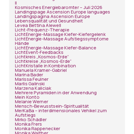
II
Kosmisches Energiebaromter – Juli 2026
Landingspage Ascension Europe languages
Landingspagina Ascension Europe
Lebensqualität und Gesundheit
Levea Bettina Alewell
Licht-Frequenz-Therapie
LichtEnergie-Massage Kiefer-Kiefergelenk
LichtEnergie-Massage Aufstiegssymptome
Hände
LichtEnergie-Massage Kiefer-Balance
LichtEvent-Feedbacks
Lichtkreis „Kosmos-Erde“
Lichtkreise „Kosmos-Erde“
LichtKristalle in Kombination
Manuela Kramer-Gabriel
Marina Bader
Marissa Feulner
Marlis Galinski
Marzena Kaliciak
Mehrere Pyramiden in der Anwendung
Mein Konto
Melanie Werner
Mensch-Bewusstsein-Spiritualität
MerKaBa – interdimensionales Vehikel zum
Aufstiegs
Mirko Schädler
Monika Frers
Monika Rappenecker
Monika Walther