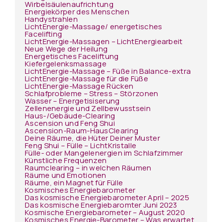
Wirbelsäulenaufrichtung
Energiekörper des Menschen
Handystrahlen
LichtEnergie-Massage/ energetisches
Facelifting
LichtEnergie-Massagen – LichtEnergiearbeit
Neue Wege der Heilung
Energetisches Faceliftung
Kiefergelenksmassage
LichtEnergie-Massage – Füße in Balance-extra
LichtEnergie-Massage für die Füße
LichtEnergie-Massage Rücken
Schlafprobleme – Stress – Störzonen
Wasser – Energetisiserung
Zellenenergie und Zellbewusstsein
Haus-/Gebäude-Clearing
Ascension und Feng Shui
Ascension-Raum-HausClearing
Deine Räume, die Hüter Deiner Muster
Feng Shui – Fülle – LichtKristalle
Fülle- oder Mangelenergien im Schlafzimmer
Künstliche Frequenzen
Raumclearing – in welchen Räumen
Räume und Emotionen
Räume, ein Magnet für Fülle
Kosmisches Energiebarometer
Das kosmische Energiebarometer April – 2025
Das kosmische Energiebaromter Juni 2023
Kosmische Energiebarometer – August 2020
Kosmisches Energie-Barometer – Was erwartet