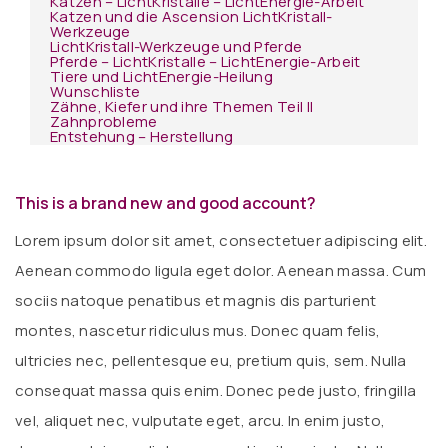
Katzen – LichtKristalle – LichtEnergie-Arbeit
Katzen und die Ascension LichtKristall-
Werkzeuge
LichtKristall-Werkzeuge und Pferde
Pferde – LichtKristalle – LichtEnergie-Arbeit
Tiere und LichtEnergie-Heilung
Wunschliste
Zähne, Kiefer und ihre Themen Teil II
Zahnprobleme
Entstehung – Herstellung
This is a brand new and good account?
Lorem ipsum dolor sit amet, consectetuer adipiscing elit.
Aenean commodo ligula eget dolor. Aenean massa. Cum
sociis natoque penatibus et magnis dis parturient
montes, nascetur ridiculus mus. Donec quam felis,
ultricies nec, pellentesque eu, pretium quis, sem. Nulla
consequat massa quis enim. Donec pede justo, fringilla
vel, aliquet nec, vulputate eget, arcu. In enim justo,