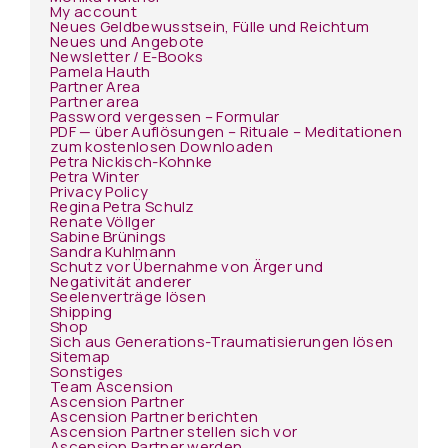
My account
Neues Geldbewusstsein, Fülle und Reichtum
Neues und Angebote
Newsletter / E-Books
Pamela Hauth
Partner Area
Partner area
Password vergessen – Formular
PDF — über Auflösungen – Rituale – Meditationen
zum kostenlosen Downloaden
Petra Nickisch-Kohnke
Petra Winter
Privacy Policy
Regina Petra Schulz
Renate Völlger
Sabine Brünings
Sandra Kuhlmann
Schutz vor Übernahme von Ärger und
Negativität anderer
Seelenverträge lösen
Shipping
Shop
Sich aus Generations-Traumatisierungen lösen
Sitemap
Sonstiges
Team Ascension
Ascension Partner
Ascension Partner berichten
Ascension Partner stellen sich vor
Ascension Partner werden