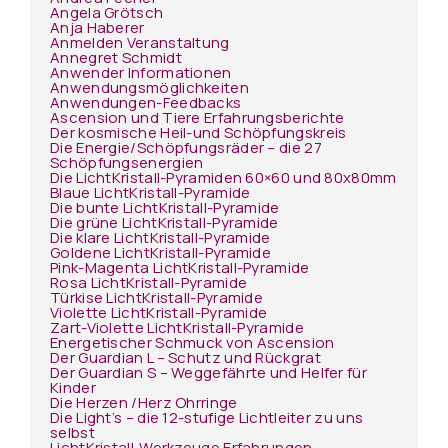
Angela Grötsch
Anja Haberer
Anmelden Veranstaltung
Annegret Schmidt
Anwender Informationen
Anwendungsmöglichkeiten
Anwendungen-Feedbacks
Ascension und Tiere Erfahrungsberichte
Der kosmische Heil-und Schöpfungskreis
Die Energie/Schöpfungsräder – die 27
Schöpfungsenergien
Die LichtKristall-Pyramiden 60×60 und 80x80mm
Blaue LichtKristall-Pyramide
Die bunte LichtKristall-Pyramide
Die grüne LichtKristall-Pyramide
Die klare LichtKristall-Pyramide
Goldene LichtKristall-Pyramide
Pink-Magenta LichtKristall-Pyramide
Rosa LichtKristall-Pyramide
Türkise LichtKristall-Pyramide
Violette LichtKristall-Pyramide
Zart-Violette LichtKristall-Pyramide
Energetischer Schmuck von Ascension
Der Guardian L – Schutz und Rückgrat
Der Guardian S – Weggefährte und Helfer für
Kinder
Die Herzen /Herz Ohrringe
Die Light’s – die 12-stufige Lichtleiter zu uns
selbst
LichtKristall-Werkzeuge Erfahrungen