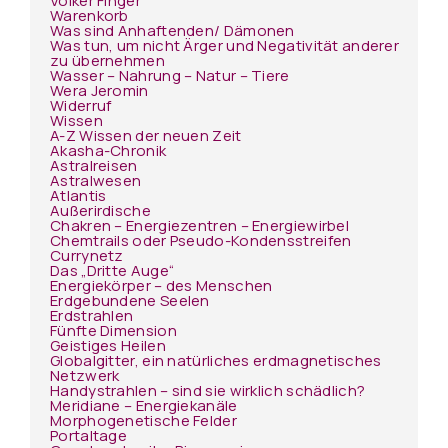
Volker Finger
Warenkorb
Was sind Anhaftenden/ Dämonen
Was tun, um nicht Ärger und Negativität anderer
zu übernehmen
Wasser – Nahrung – Natur – Tiere
Wera Jeromin
Widerruf
Wissen
A-Z Wissen der neuen Zeit
Akasha-Chronik
Astralreisen
Astralwesen
Atlantis
Außerirdische
Chakren – Energiezentren – Energiewirbel
Chemtrails oder Pseudo-Kondensstreifen
Currynetz
Das „Dritte Auge“
Energiekörper – des Menschen
Erdgebundene Seelen
Erdstrahlen
Fünfte Dimension
Geistiges Heilen
Globalgitter, ein natürliches erdmagnetisches
Netzwerk
Handystrahlen – sind sie wirklich schädlich?
Meridiane – Energiekanäle
Morphogenetische Felder
Portaltage