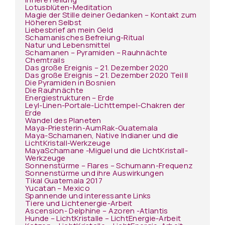
Lotusblüten-Meditation
Magie der Stille deiner Gedanken – Kontakt zum
Höheren Selbst
Liebesbrief an mein Geld
Schamanisches Befreiung-Ritual
Natur und Lebensmittel
Schamanen – Pyramiden – Rauhnächte
Chemtrails
Das große Ereignis – 21. Dezember 2020
Das große Ereignis – 21. Dezember 2020 Teil II
Die Pyramiden in Bosnien
Die Rauhnächte
Energiestrukturen – Erde
Leyl-Linen-Portale-Lichttempel-Chakren der
Erde
Wandel des Planeten
Maya-Priesterin-AumRak-Guatemala
Maya-Schamanen, Native Indianer und die
LichtKristall-Werkzeuge
MayaSchamane -Miguel und die LichtKristall-
Werkzeuge
Sonnenstürme – Flares – Schumann-Frequenz
Sonnenstürme und ihre Auswirkungen
Tikal Guatemala 2017
Yucatan – Mexico
Spannende und interessante Links
Tiere und Lichtenergie-Arbeit
Ascension- Delphine – Azoren -Atlantis
Hunde – LichtKristalle – LichtEnergie-Arbeit