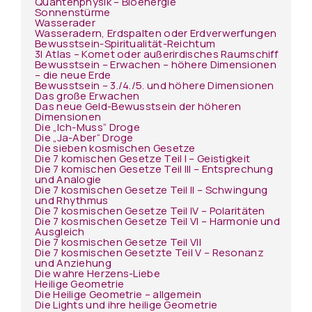
Quantenphysik – Bioenergie
Sonnenstürme
Wasserader
Wasseradern, Erdspalten oder Erdverwerfungen
Bewusstsein-Spiritualität-Reichtum
3I Atlas – Komet oder außerirdisches Raumschiff
Bewusstsein – Erwachen – höhere Dimensionen
– die neue Erde
Bewusstsein – 3./4./5. und höhere Dimensionen
Das große Erwachen
Das neue Geld-Bewusstsein der höheren
Dimensionen
Die „Ich-Muss“ Droge
Die „Ja-Aber“ Droge
Die sieben kosmischen Gesetze
Die 7 komischen Gesetze Teil I – Geistigkeit
Die 7 komischen Gesetze Teil III – Entsprechung
und Analogie
Die 7 kosmischen Gesetze Teil II – Schwingung
und Rhythmus
Die 7 kosmischen Gesetze Teil IV – Polaritäten
Die 7 kosmischen Gesetze Teil VI – Harmonie und
Ausgleich
Die 7 kosmischen Gesetze Teil VII
Die 7 kosmischen Gesetzte Teil V – Resonanz
und Anziehung
Die wahre Herzens-Liebe
Heilige Geometrie
Die Heilige Geometrie – allgemein
Die Lights und ihre heilige Geometrie