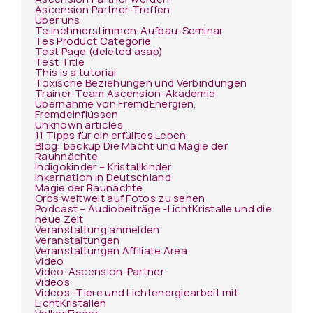
Ascension Partner-Treffen
Über uns
Teilnehmerstimmen-Aufbau-Seminar
Tes Product Categorie
Test Page (deleted asap)
Test Title
This is a tutorial
Toxische Beziehungen und Verbindungen
Trainer-Team Ascension-Akademie
Übernahme von FremdEnergien,
Fremdeinflüssen
Unknown articles
11 Tipps für ein erfülltes Leben
Blog: backup Die Macht und Magie der
Rauhnächte
Indigokinder – Kristallkinder
Inkarnation in Deutschland
Magie der Raunächte
Orbs weltweit auf Fotos zu sehen
Podcast – Audiobeiträge -LichtKristalle und die
neue Zeit
Veranstaltung anmelden
Veranstaltungen
Veranstaltungen Affiliate Area
Video
Video-Ascension-Partner
Videos
Videos -Tiere und Lichtenergiearbeit mit
LichtKristallen