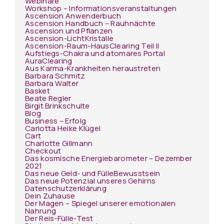
Webinare
Workshop – Informationsveranstaltungen
Ascension Anwenderbuch
Ascension Handbuch – Rauhnächte
Ascension und Pflanzen
Ascension-LichtKristalle
Ascension-Raum-HausClearing Teil II
Aufstiegs-Chakra und atomares Portal
AuraClearing
Aus Karma-Krankheiten heraustreten
Barbara Schmitz
Barbara Walter
Basket
Beate Regler
Birgit Brinkschulte
Blog
Business – Erfolg
Carlotta Heike Klügel
Cart
Charlotte Gillmann
Checkout
Das kosmische Energiebarometer – Dezember
2021
Das neue Geld- und FülleBewusstsein
Das neue Potenzial unseres Gehirns
Datenschutzerklärung
Dein Zuhause
Der Magen – Spiegel unserer emotionalen
Nahrung
Der Reis-Fülle-Test