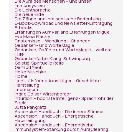
Die Aura des Menschen – und unser
Immunsystem
Die Lichtsprache
Die neue Erde
Die Zähne und ihre seelische Bedeutung
E-Book-Download und Newsletter-Eintragung
E-books
Erfahrungen AumRak and Erfahrungen Miguel
Eva Maria Plachy
Finsternisse – Wandlung – Chancen
Gedanken- und WorteMagie
Gedanken, Gefühle und WorteMagie – weitere
Hilfe
Gedankenfarbe-Klang-Schwingung
Geistig-Spirituelle Reife
Gertrud Yeoh
Heike Nitschke
Home
Licht- / Informationsträger – Geschichte –
Herstellung
Impressum
Ingrid Golser-Wirtenberger
Intuition – höchste Intelligenz- Sprachrohr der
Seele
Jutta Pangratz
Ascension Handbuch – Die innere Stimme
Ascension Handbuch – Energetische
Hausreinigung
Ascension Handbuch – Energetische
Immunsystem-Stärkung durch AuraClearing