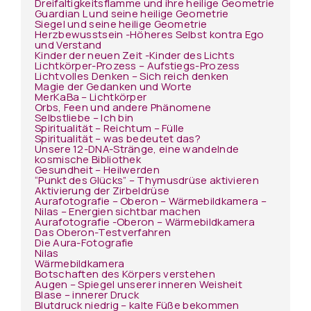
Dreifaltigkeitsflamme und ihre heilige Geometrie
Guardian L und seine heilige Geometrie
Siegel und seine heilige Geometrie
Herzbewusstsein -Höheres Selbst kontra Ego
und Verstand
Kinder der neuen Zeit -Kinder des Lichts
Lichtkörper-Prozess – Aufstiegs-Prozess
Lichtvolles Denken – Sich reich denken
Magie der Gedanken und Worte
MerKaBa – Lichtkörper
Orbs, Feen und andere Phänomene
Selbstliebe – Ich bin
Spiritualität – Reichtum – Fülle
Spiritualität – was bedeutet das?
Unsere 12-DNA-Stränge, eine wandelnde
kosmische Bibliothek
Gesundheit – Heilwerden
“Punkt des Glücks” – Thymusdrüse aktivieren
Aktivierung der Zirbeldrüse
Aurafotografie – Oberon – Wärmebildkamera –
Nilas – Energien sichtbar machen
Aurafotografie -Oberon – Wärmebildkamera
Das Oberon-Testverfahren
Die Aura-Fotografie
Nilas
Wärmebildkamera
Botschaften des Körpers verstehen
Augen – Spiegel unserer inneren Weisheit
Blase – innerer Druck
Blutdruck niedrig – kalte Füße bekommen