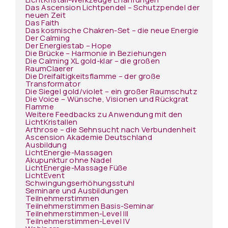
Das Ascension Lichtpendel – Schutzpendel der
neuen Zeit
Das Faith
Das kosmische Chakren-Set – die neue Energie
Der Calming
Der Energiestab – Hope
Die Brücke – Harmonie in Beziehungen
Die Calming XL gold-klar – die großen
RaumClaerer
Die Dreifaltigkeitsflamme – der große
Transformator
Die Siegel gold/violet – ein großer Raumschutz
Die Voice – Wünsche, Visionen und Rückgrat
Flamme
Weitere Feedbacks zu Anwendung mit den
LichtKristallen
Arthrose – die Sehnsucht nach Verbundenheit
Ascension Akademie Deutschland
Ausbildung
LichtEnergie-Massagen
Akupunktur ohne Nadel
LichtEnergie-Massage Füße
LichtEvent
Schwingungserhöhungsstuhl
Seminare und Ausbildungen
Teilnehmerstimmen
Teilnehmerstimmen Basis-Seminar
Teilnehmerstimmen-Level III
Teilnehmerstimmen-Level IV